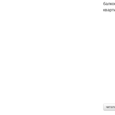
балко
кварт
читат