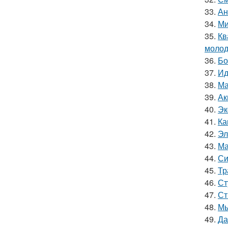
33.
Ан
34.
Ми
35.
Кв
молод
36.
Бо
37.
Ид
38.
Ма
39.
Ак
40.
Эк
41.
Ка
42.
Эл
43.
Ма
44.
Си
45.
Тр
46.
Ст
47.
Ст
48.
Мы
49.
Да