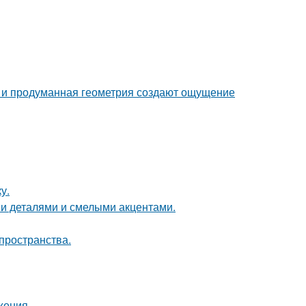
она и продуманная геометрия создают ощущение
у.
ми деталями и смелыми акцентами.
пространства.
жения.