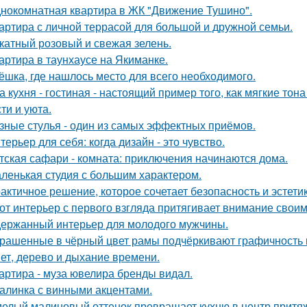
нокомнатная квартира в ЖК "Движение Тушино".
артира с личной террасой для большой и дружной семьи.
катный розовый и свежая зелень.
артира в таунхаусе на Якиманке.
ёшка, где нашлось место для всего необходимого.
а кухня - гостиная - настоящий пример того, как мягкие т
ти и уюта.
зные стулья - один из самых эффектных приёмов.
терьер для себя: когда дизайн - это чувство.
тская сафари - комната: приключения начинаются дома.
ленькая студия с большим характером.
актичное решение, которое сочетает безопасность и эстетик
от интерьер с первого взгляда притягивает внимание свои
ержанный интерьер для молодого мужчины.
рашенные в чёрный цвет рамы подчёркивают графичность 
ет, дерево и дыхание времени.
артира - муза ювелира бренды видал.
алинка с винными акцентами.
елый малиновый оттенок превращает кухню в центр притя