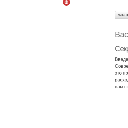
читат
Вас
Сек
Введ
Совре
это п
расхо
вам с