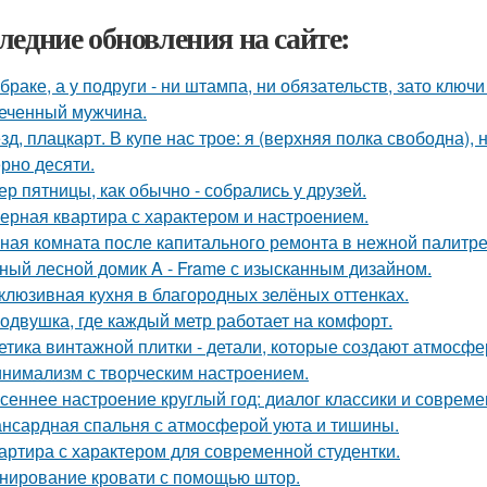
ледние обновления на сайте:
 браке, а у подруги - ни штампа, ни обязательств, зато ключ
еченный мужчина.
зд, плацкарт. В купе нас трое: я (верхняя полка свободна),
рно десяти.
ер пятницы, как обычно - собрались у друзей.
ерная квартира с характером и настроением.
ная комната после капитального ремонта в нежной палитре
ный лесной домик A - Frame с изысканным дизайном.
клюзивная кухня в благородных зелёных оттенках.
одвушка, где каждый метр работает на комфорт.
етика винтажной плитки - детали, которые создают атмосфе
нимализм с творческим настроением.
сеннее настроение круглый год: диалог классики и совреме
нсардная спальня с атмосферой уюта и тишины.
артира с характером для современной студентки.
нирование кровати с помощью штор.