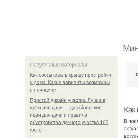
Мин
Популярные материалы
Как состыковать крышу пристройки
и дома. Какие варианты возможны
в принципе
Простой дизайн участка. Лучшие
идеи для дачи — дизайнерские
Как
идеи для дачи и правила
В пос
обустройства дачного участка 105
актуа
фото
вступ