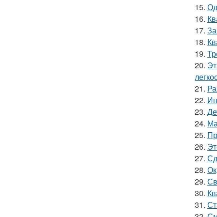
15.
Од
16.
Кв
17.
За
18.
Кв
19.
Тр
20.
Эт
легкос
21.
Ра
22.
Ин
23.
Де
24.
Ма
25.
Пр
26.
Эт
27.
Сд
28.
Ок
29.
Св
30.
Кв
31.
Ст
32.
См