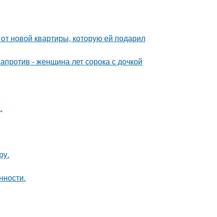
и от новой квартиры, которую ей подарил
 напротив - женщина лет сорока с дочкой
.
ру.
нности.