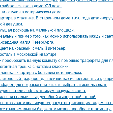
глийская сказка в доме XVI века.
ни - студия в историческом доме.
артира в сталинке. В старинном доме 1956 года дизайнеру
ой девушки.
льшая роскошь на маленькой площади.
еальный пример того, как можно использовать каждый сант
нсардная магия Петербурга.
цент на красный: смелый интерьер.
остиль в московской квартире.
к преобразить ванную комнату с помощью трафарета для пл
егантная трёшка с нотками классики.
ленькая квартира с большим потенциалом.
ликоновый трафарет для плитки: как использовать и где пр
афарет для покраски плитки: как выбрать и использовать
удия в стиле лофт: максимум воздуха и света.
ильная спальня с гардеробной и акцентной стеной.
 показываем красивую террасу с потрясающим видом на г
же с минимальным бюджетом можно преобразить комнату.