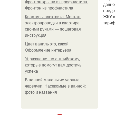
Фронтон крыши из профнастила.
данно
Фронтон из профнастила
предо
ЖКУ в
Квартиры электрика. Монтаж
тариф
электропроводки в квартире
своими руками — пошаговая
инструкция
Цвет ваниль это, какой.
Оформление интерьера
Упражнения по английскому,
которые помогут вам достичь
успеха
В ванной маленькие черные
червячки. Насекомые в ванной:
фото и названия