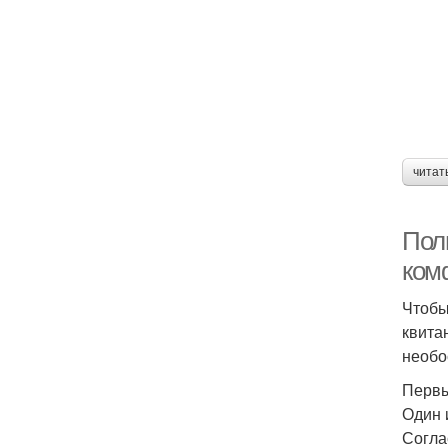
читат
Полн
ком
Чтобы
квита
необо
Первы
Один 
Согла