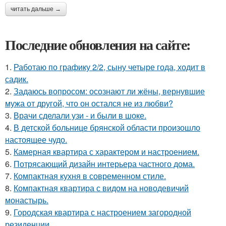
читать дальше →
Последние обновления на сайте:
1.
Работаю по графику 2/2, сыну четыре года, ходит в
садик.
2.
Задаюсь вопросом: осознают ли жёны, вернувшие
мужа от другой, что он остался не из любви?
3.
Врачи сделали узи - и были в шоке.
4.
В детской больнице брянской области произошло
настоящее чудо.
5.
Камерная квартира с характером и настроением.
6.
Потрясающий дизайн интерьера частного дома.
7.
Компактная кухня в современном стиле.
8.
Компактная квартира с видом на новодевичий
монастырь.
9.
Городская квартира с настроением загородной
резиденции.