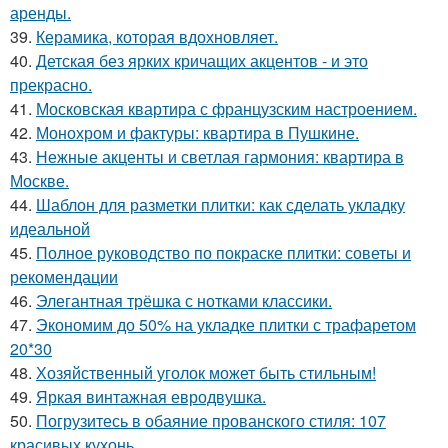
аренды.
39.
Керамика, которая вдохновляет.
40.
Детская без ярких кричащих акцентов - и это
прекрасно.
41.
Московская квартира с французским настроением.
42.
Монохром и фактуры: квартира в Пушкине.
43.
Нежные акценты и светлая гармония: квартира в
Москве.
44.
Шаблон для разметки плитки: как сделать укладку
идеальной
45.
Полное руководство по покраске плитки: советы и
рекомендации
46.
Элегантная трёшка с нотками классики.
47.
Экономим до 50% на укладке плитки с трафаретом
20*30
48.
Хозяйственный уголок может быть стильным!
49.
Яркая винтажная евродвушка.
50.
Погрузитесь в обаяние прованского стиля: 107
красивых кухонь