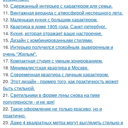
10.
Сдержанный интерьер с характером для семьи.
11.
Винтажная веранда с атмосферой неспешного лета.
12.
Маленькая кухня с большим характером.
13.
Квартира в доме 1905 года, Санкт-петербург.
14.
Кухня, которая отражает ваше настроение.
15.
Дизайн с комбинированными стилями.
16.
Интерьер получился спокойным, выверенным и
очень "Жилым".
17.
Компактная студия с умным зонированием.
18.
Минималистская квартира в Москве.
19.
Современная квартира с личным характером.
20.
Этот дизайн - пример того, как практичность может
быть стильной.
21.
Светильники в форме луны снова на пике
популярности - и не зря!
22.
Такое оформление не только красиво, но и
практично.
23.
Даже 4 квадратных метра могут выглядеть стильно и