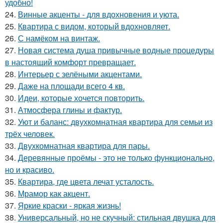
удобно!
24.
Винные акценты - для вдохновения и уюта.
25.
Квартира с видом, который вдохновляет.
26.
С намёком на винтаж.
27.
Новая система душа привычные водные процедуры
в настоящий комфорт превращает.
28.
Интерьер с зелёными акцентами.
29.
Даже на площади всего 4 кв.
30.
Идеи, которые хочется повторить.
31.
Атмосфера глины и фактур.
32.
Уют и баланс: двухкомнатная квартира для семьи из
трёх человек.
33.
Двухкомнатная квартира для пары.
34.
Деревянные проёмы - это не только функционально,
но и красиво.
35.
Квартира, где цвета лечат усталость.
36.
Мрамор как акцент.
37.
Яркие краски - яркая жизнь!
38.
Универсальный, но не скучный: стильная двушка для