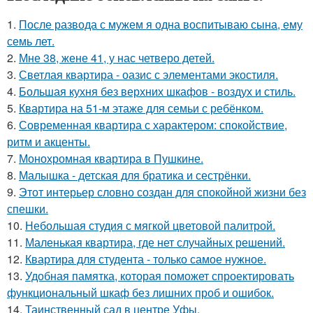
1.
После развода с мужем я одна воспитываю сына, ему
семь лет.
2.
Мне 38, жене 41, у нас четверо детей.
3.
Светлая квартира - оазис с элементами экостиля.
4.
Большая кухня без верхних шкафов - воздух и стиль.
5.
Квартира на 51-м этаже для семьи с ребёнком.
6.
Современная квартира с характером: спокойствие,
ритм и акценты.
7.
Монохромная квартира в Пушкине.
8.
Малышка - детская для братика и сестрёнки.
9.
Этот интерьер словно создан для спокойной жизни без
спешки.
10.
Небольшая студия с мягкой цветовой палитрой.
11.
Маленькая квартира, где нет случайных решений.
12.
Квартира для студента - только самое нужное.
13.
Удобная памятка, которая поможет спроектировать
функциональный шкаф без лишних проб и ошибок.
14.
Таинственный сад в центре Уфы.