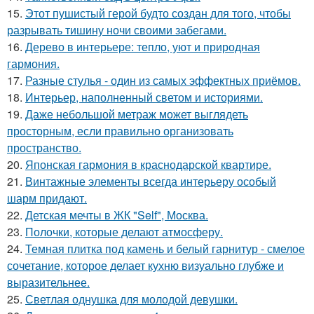
15.
Этот пушистый герой будто создан для того, чтобы
разрывать тишину ночи своими забегами.
16.
Дерево в интерьере: тепло, уют и природная
гармония.
17.
Разные стулья - один из самых эффектных приёмов.
18.
Интерьер, наполненный светом и историями.
19.
Даже небольшой метраж может выглядеть
просторным, если правильно организовать
пространство.
20.
Японская гармония в краснодарской квартире.
21.
Винтажные элементы всегда интерьеру особый
шарм придают.
22.
Детская мечты в ЖК "Self", Москва.
23.
Полочки, которые делают атмосферу.
24.
Темная плитка под камень и белый гарнитур - смелое
сочетание, которое делает кухню визуально глубже и
выразительнее.
25.
Светлая однушка для молодой девушки.