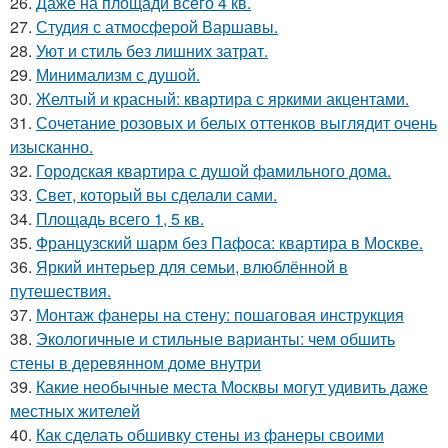
26.
Даже на площади всего 4 кв.
27.
Студия с атмосферой Варшавы.
28.
Уют и стиль без лишних затрат.
29.
Минимализм с душой.
30.
Желтый и красный: квартира с яркими акцентами.
31.
Сочетание розовых и белых оттенков выглядит очень
изысканно.
32.
Городская квартира с душой фамильного дома.
33.
Свет, который вы сделали сами.
34.
Площадь всего 1, 5 кв.
35.
Французский шарм без Пафоса: квартира в Москве.
36.
Яркий интерьер для семьи, влюблённой в
путешествия.
37.
Монтаж фанеры на стену: пошаговая инструкция
38.
Экологичные и стильные варианты: чем обшить
стены в деревянном доме внутри
39.
Какие необычные места Москвы могут удивить даже
местных жителей
40.
Как сделать обшивку стены из фанеры своими