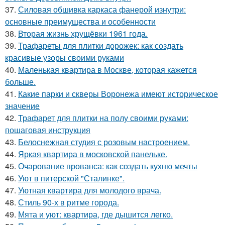
37.
Силовая обшивка каркаса фанерой изнутри:
основные преимущества и особенности
38.
Вторая жизнь хрущёвки 1961 года.
39.
Трафареты для плитки дорожек: как создать
красивые узоры своими руками
40.
Маленькая квартира в Москве, которая кажется
больше.
41.
Какие парки и скверы Воронежа имеют историческое
значение
42.
Трафарет для плитки на полу своими руками:
пошаговая инструкция
43.
Белоснежная студия с розовым настроением.
44.
Яркая квартира в московской панельке.
45.
Очарование прованса: как создать кухню мечты
46.
Уют в питерской "Сталинке".
47.
Уютная квартира для молодого врача.
48.
Стиль 90-х в ритме города.
49.
Мята и уют: квартира, где дышится легко.