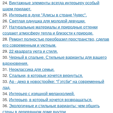
24.
Винтажные элементы всегда интерьеру особый
шарм придают.
25.
Интерьер в духе "Алисы в стране Чудес".
26.
Светлая однушка для молодой девушки.
27.
Натуральные материалы и природные оттенки
создают атмосферу тепла и близости к природе.
28.
Ремонт полностью преобразил пространство, сделав
его современным и уютным.
29.
22 квадрата уюта и стиля.
30.
Черный в спальне. Стильные варианты для вашего
вдохновения.
31.
Неоклассика для семьи.
32.
Спальни, в которые хочется вернуться.
33.
Ар - деко в новостройке: "Гэтсби" на современный
лад.
34.
Интерьер с изящной меланхолией.
35.
Интерьер, в который хочется возвращаться.
36.
Экологичные и стильные варианты: чем обшить
стены в деревянном доме внутри