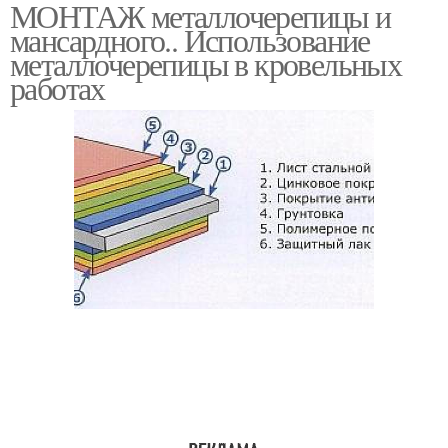
МОНТАЖ металлочерепицы и
Трубки для
Обрешетка под
мансардного.. Использование
металлочерепицы
металлочерепицу
металлочерепицы в кровельных
работах
Обрешетки для
Обрешетки от
монтеррей
производителей
Контррейка под
металлочерепицу