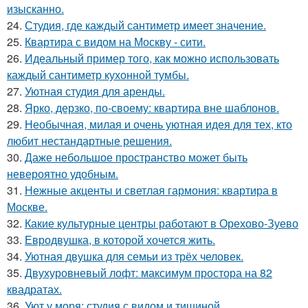
изысканно.
24.
Студия, где каждый сантиметр имеет значение.
25.
Квартира с видом на Москву - сити.
26.
Идеальный пример того, как можно использовать
каждый сантиметр кухонной тумбы.
27.
Уютная студия для аренды.
28.
Ярко, дерзко, по-своему: квартира вне шаблонов.
29.
Необычная, милая и очень уютная идея для тех, кто
любит нестандартные решения.
30.
Даже небольшое пространство может быть
невероятно удобным.
31.
Нежные акценты и светлая гармония: квартира в
Москве.
32.
Какие культурные центры работают в Орехово-Зуево
33.
Евродвушка, в которой хочется жить.
34.
Уютная двушка для семьи из трёх человек.
35.
Двухуровневый лофт: максимум простора на 82
квадратах.
36.
Уют у моря: студия с видом и тишиной.