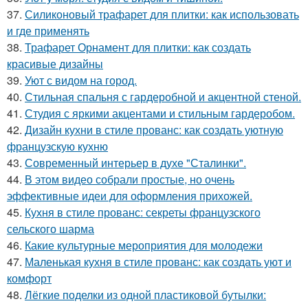
37.
Силиконовый трафарет для плитки: как использовать
и где применять
38.
Трафарет Орнамент для плитки: как создать
красивые дизайны
39.
Уют с видом на город.
40.
Стильная спальня с гардеробной и акцентной стеной.
41.
Студия с яркими акцентами и стильным гардеробом.
42.
Дизайн кухни в стиле прованс: как создать уютную
французскую кухню
43.
Современный интерьер в духе "Сталинки".
44.
В этом видео собрали простые, но очень
эффективные идеи для оформления прихожей.
45.
Кухня в стиле прованс: секреты французского
сельского шарма
46.
Какие культурные мероприятия для молодежи
47.
Маленькая кухня в стиле прованс: как создать уют и
комфорт
48.
Лёгкие поделки из одной пластиковой бутылки: