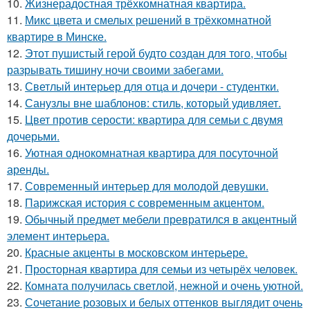
10.
Жизнерадостная трёхкомнатная квартира.
11.
Микс цвета и смелых решений в трёхкомнатной
квартире в Минске.
12.
Этот пушистый герой будто создан для того, чтобы
разрывать тишину ночи своими забегами.
13.
Светлый интерьер для отца и дочери - студентки.
14.
Санузлы вне шаблонов: стиль, который удивляет.
15.
Цвет против серости: квартира для семьи с двумя
дочерьми.
16.
Уютная однокомнатная квартира для посуточной
аренды.
17.
Современный интерьер для молодой девушки.
18.
Парижская история с современным акцентом.
19.
Обычный предмет мебели превратился в акцентный
элемент интерьера.
20.
Красные акценты в московском интерьере.
21.
Просторная квартира для семьи из четырёх человек.
22.
Комната получилась светлой, нежной и очень уютной.
23.
Сочетание розовых и белых оттенков выглядит очень