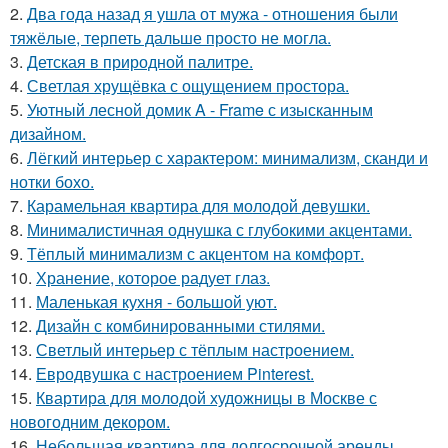
2.
Два года назад я ушла от мужа - отношения были
тяжёлые, терпеть дальше просто не могла.
3.
Детская в природной палитре.
4.
Светлая хрущёвка с ощущением простора.
5.
Уютный лесной домик A - Frame с изысканным
дизайном.
6.
Лёгкий интерьер с характером: минимализм, сканди и
нотки бохо.
7.
Карамельная квартира для молодой девушки.
8.
Минималистичная однушка с глубокими акцентами.
9.
Тёплый минимализм с акцентом на комфорт.
10.
Хранение, которое радует глаз.
11.
Маленькая кухня - большой уют.
12.
Дизайн с комбинированными стилями.
13.
Светлый интерьер с тёплым настроением.
14.
Евродвушка с настроением Pinterest.
15.
Квартира для молодой художницы в Москве с
новогодним декором.
16.
Небольшая квартира для долгосрочной аренды.