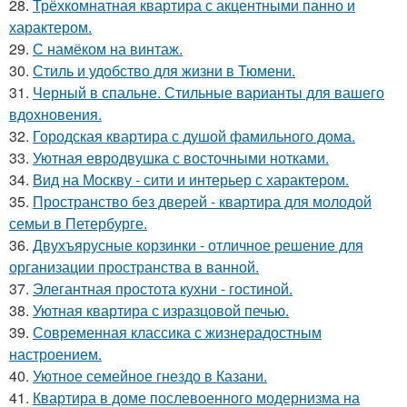
28.
Трёхкомнатная квартира с акцентными панно и
характером.
29.
С намёком на винтаж.
30.
Стиль и удобство для жизни в Тюмени.
31.
Черный в спальне. Стильные варианты для вашего
вдохновения.
32.
Городская квартира с душой фамильного дома.
33.
Уютная евродвушка с восточными нотками.
34.
Вид на Москву - сити и интерьер с характером.
35.
Пространство без дверей - квартира для молодой
семьи в Петербурге.
36.
Двухъярусные корзинки - отличное решение для
организации пространства в ванной.
37.
Элегантная простота кухни - гостиной.
38.
Уютная квартира с изразцовой печью.
39.
Современная классика с жизнерадостным
настроением.
40.
Уютное семейное гнездо в Казани.
41.
Квартира в доме послевоенного модернизма на