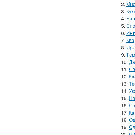
2.
Мне
3.
Кух
4.
Бал
5.
Спо
6.
Инт
7.
Ква
8.
Ярк
9.
Тём
10.
Да
11.
Св
12.
Кв
13.
Тр
14.
Ую
15.
На
16.
Св
17.
Кв
18.
Од
19.
Сд
20.
Пи