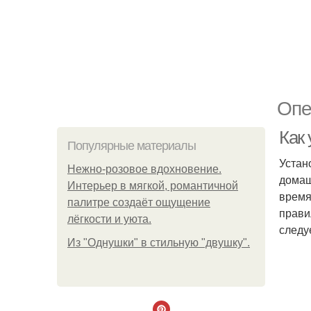
Опе
Как 
Популярные материалы
Устан
Нежно-розовое вдохновение.
домаш
Интерьер в мягкой, романтичной
время
палитре создаёт ощущение
прави
лёгкости и уюта.
следу
Из "Однушки" в стильную "двушку".