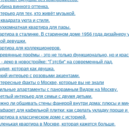
убина винного оттенка.
терьер для тех, кто живёт музыкой.
 квадрата уюта и стиля.
ухкомнатная квартира для пары.
артира в сталинке. В старинном доме 1956 года дизайнеру
ой девушки.
артира для коллекционеров.
ревянные проёмы - это не только функционально, но и крас
 - деко в новостройке: "Гэтсби" на современный лад.
удия, которая как двушка.
кий интерьер с розовыми акцентами.
тересные факты о Москве, которые вы не знали
ильные апартаменты с панорамным Видом на Москву.
етлый интерьер для семьи с двумя детьми.
жно ли обшивать стены фанерой внутри дома: плюсы и ми
афарет для кафельной плитки: как сделать укладку проще и
артира в классическом доме с историей.
ленькая квартира в Москве, которая кажется больше.