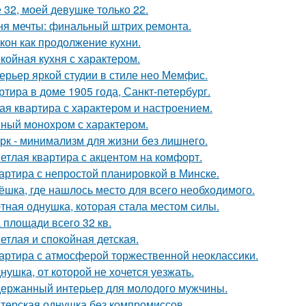
 32, моей девушке только 22.
ня мечты: финальный штрих ремонта.
кон как продолжение кухни.
койная кухня с характером.
ерьер яркой студии в стиле нео Мемфис.
ртира в доме 1905 года, Санкт-петербург.
ая квартира с характером и настроением.
ный монохром с характером.
рк - минимализм для жизни без лишнего.
етлая квартира с акцентом на комфорт.
артира с непростой планировкой в Минске.
ёшка, где нашлось место для всего необходимого.
тная однушка, которая стала местом силы.
 площади всего 32 кв.
етлая и спокойная детская.
артира с атмосферой торжественной неоклассики.
нушка, от которой не хочется уезжать.
ержанный интерьер для молодого мужчины.
терская однушка без компромиссов.