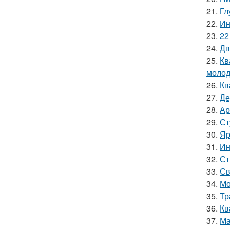
21.
Гл
22.
Ин
23.
22
24.
Дв
25.
Кв
молод
26.
Кв
27.
Де
28.
Ар
29.
Ст
30.
Яр
31.
Ин
32.
Ст
33.
Св
34.
Мо
35.
Тр
36.
Кв
37.
Ма