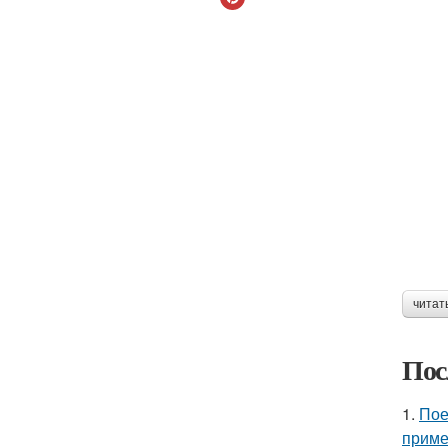
читат
Пос
1.
Пое
приме