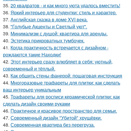
35.
20 квадратов - и как много уюта удалось вместить!
36.
Яркий интерьер для студентки: стиль и характер.
37.
Английская сказка в доме XVI века.
38.
"Голубые Акценты и Светлый уют".
39.
Минимализм с душой: квартира для аренды.
40.
Эстетика прикроватных тумбочек.
41.
Когда практичность встречается с дизайном -
рождаются такие Находки!
42.
Этот интерьер сразу влюбляет в себя: уютный,
современный и тёплый.
43.
Как обшить стены фанерой: пошаговая инструкция
44.
Многоразовые трафареты для плитки: как сделать
ваш интерьер уникальным
45.
Трафареты для росписи керамической плитки: как
сделать дизайн своими руками
46.
Практичное и красивое пространство для семьи.
47.
Современный дизайн "Убитой" хрущёвки.
48.
Современная квартира без перегруза.