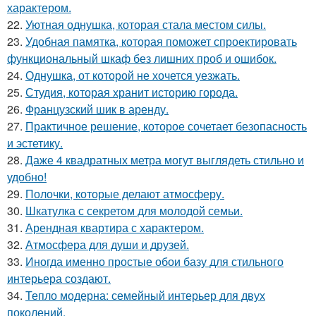
характером.
22.
Уютная однушка, которая стала местом силы.
23.
Удобная памятка, которая поможет спроектировать
функциональный шкаф без лишних проб и ошибок.
24.
Однушка, от которой не хочется уезжать.
25.
Студия, которая хранит историю города.
26.
Французский шик в аренду.
27.
Практичное решение, которое сочетает безопасность
и эстетику.
28.
Даже 4 квадратных метра могут выглядеть стильно и
удобно!
29.
Полочки, которые делают атмосферу.
30.
Шкатулка с секретом для молодой семьи.
31.
Арендная квартира с характером.
32.
Атмосфера для души и друзей.
33.
Иногда именно простые обои базу для стильного
интерьера создают.
34.
Тепло модерна: семейный интерьер для двух
поколений.