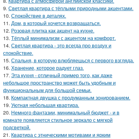
8.
Квартира с атмосферой английской классики.
9.
Светлая квартира с тёплыми природными акцентами.
10.
Спокойствие в деталях.
11.
Дом, в который хочется возвращаться.
12.
Розовая плитка как акцент на кухне.
13.
Тёплый минимализм с акцентом на комфорт.
14.
Светлая квартира - это всегда про воздух и
спокойствие.
15.
Спальня, в которую влюбляешься с первого взгляда.
16.
Хранение, которое радует глаз.
17.
Эта кухня - отличный пример того, как даже
небольшое пространство может быть удобным и
функциональным для большой семьи.
18.
Компактная двушка с продуманным зонированием.
19.
Уютная небольшая квартира.
20.
Немного фантазии, минимальный бюджет - и в
комнате появляется стильное зеркало с мягкой
подсветкой.
21.
Квартира с этническими мотивами и ярким