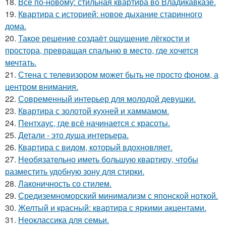
18.
Все по-новому: стильная квартира во Владикавказе.
19.
Квартира с историей: новое дыхание старинного
дома.
20.
Такое решение создаёт ощущение лёгкости и
простора, превращая спальню в место, где хочется
мечтать.
21.
Стена с телевизором может быть не просто фоном, а
центром внимания.
22.
Современный интерьер для молодой девушки.
23.
Квартира с золотой кухней и хаммамом.
24.
Пентхаус, где всё начинается с красоты.
25.
Детали - это душа интерьера.
26.
Квартира с видом, который вдохновляет.
27.
Необязательно иметь большую квартиру, чтобы
разместить удобную зону для стирки.
28.
Лаконичность со стилем.
29.
Средиземноморский минимализм с японской ноткой.
30.
Желтый и красный: квартира с яркими акцентами.
31.
Неоклассика для семьи.