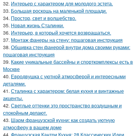
32.
Интерьер с характером для молодого эстета.
33.
Большая роскошь на маленькой площади.
34.
Простор, свет и волшебство.
35.
Новая жизнь Сталинки.
36.
Интерьер, в который хочется возвращаться.
37.
Монтаж фанеры на стену: пошаговая инструкция
38.
Обшивка стен фанерой внутри дома своими руками:
пошаговая инструкция
39.
Какие уникальные бассейны и спорткомплексы есть в
Москве
40.
Евродвушка с уютной атмосферой и интересными
деталями.
41.
Сталинка с характером: белая кухня и винтажные
акценты.
42.
Светлые оттенки это пространство воздушным и
спокойным делают.
43.
Шарм французской кухни: как создать уютную
атмосферу в вашем доме
44.
Французская Кантри Кухня: 28 Классических Идеи