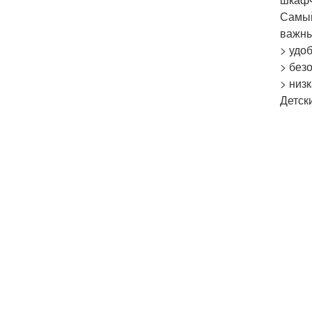
Самый
важны
> удоб
> без
> низ
Детск