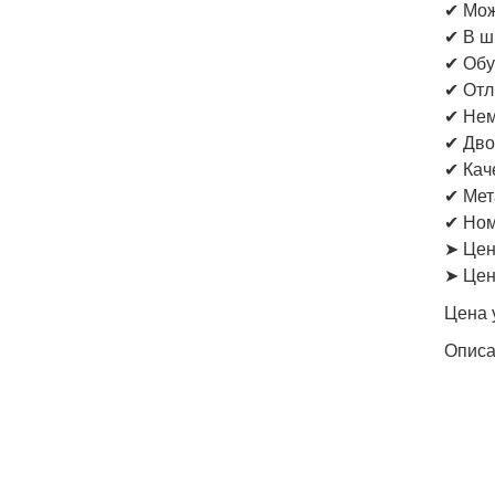
✔ Мож
✔ В ш
✔ Обу
✔ Отл
✔ Нем
✔ Дво
✔ Кач
✔ Мет
✔ Ном
➤ Цен
➤ Цен
Цена 
Опис