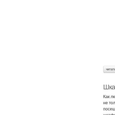
читат
Шка
Как л
не то
посещ
шкафч