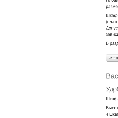
разме
Шкафч
(плат
Допус
завис
В раз
читат
Вас
Удо
Шкафч
Высота
4 шка