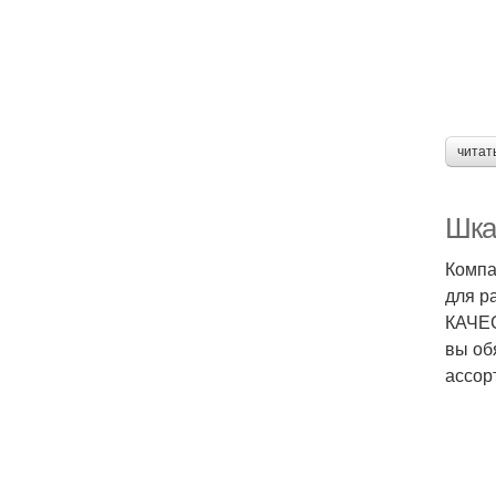
читат
Шка
Компа
для р
КАЧЕС
вы об
ассор