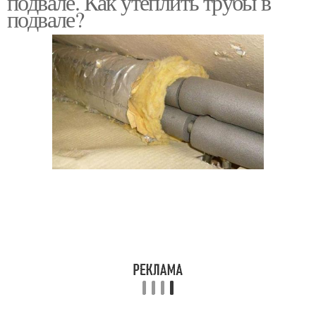
подвале. Как утеплить трубы в
подвале?