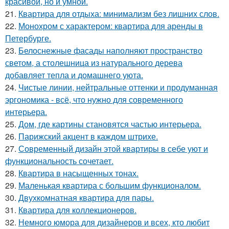
красивой, но и умной.
21.
Квартира для отдыха: минимализм без лишних слов.
22.
Монохром с характером: квартира для аренды в
Петербурге.
23.
Белоснежные фасады наполняют пространство
светом, а столешница из натурального дерева
добавляет тепла и домашнего уюта.
24.
Чистые линии, нейтральные оттенки и продуманная
эргономика - всё, что нужно для современного
интерьера.
25.
Дом, где картины становятся частью интерьера.
26.
Парижский акцент в каждом штрихе.
27.
Современный дизайн этой квартиры в себе уют и
функциональность сочетает.
28.
Квартира в насыщенных тонах.
29.
Маленькая квартира с большим функционалом.
30.
Двухкомнатная квартира для пары.
31.
Квартира для коллекционеров.
32.
Немного юмора для дизайнеров и всех, кто любит