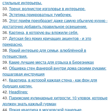
стильные интерьеры.
33.
Тренд: волнистое изголовье в интерьере.
34.
Эстетика прикроватных тумбочек.
35.
Этот приём преобразит даже самую обычную кухню -
достаточно добавить правильное освещение.
36.
Картина, в которую вы вложили себя.
37.
Детская без ярких кричащих акцентов - и это
прекрасно.
38.
Яркий интерьер для семьи, влюблённой в
путешествия.
39.
Какие лучшие места для отдыха в Березниках
40.
Обшивка стен фанерой внутри дома своими руками:
пошаговая инструкция
41.
Квартира, в которой каждая стена - как фон для
будущих картин.
42.
Headlines:
43.
Парижские кулинарные хитрости: 10 уловок, которые
должен знать каждый гурман
44.
Яркая квартира в московской панельке.