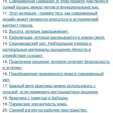
10.
Современная гармония. В этом проекте чувствуется
тонкий баланс между уютом и функциональностью.
11.
Этот интерьер - пример того, как современный
дизайн может деликатно вписаться в исторический
контекст города.
12.
Высота, которая завораживает.
13.
Евродвушка, которая раскрывается в новом свете.
14.
Скандинавский уют. Нейтральная отделка и
натуральные материалы ощущение лёгкости и
спокойствия создают.
15.
Практичное решение, которое сочетает безопасность
и эстетику.
16.
Преображение деревянного дома в современный
уют.
17.
Каждый метр квартиры можно использовать с
пользой, если применить нестандартные решения.
18.
Квартира с памятью о бабушке.
19.
Парижская элегантность дома.
20.
Свежий взгляд на рабочее пространство.