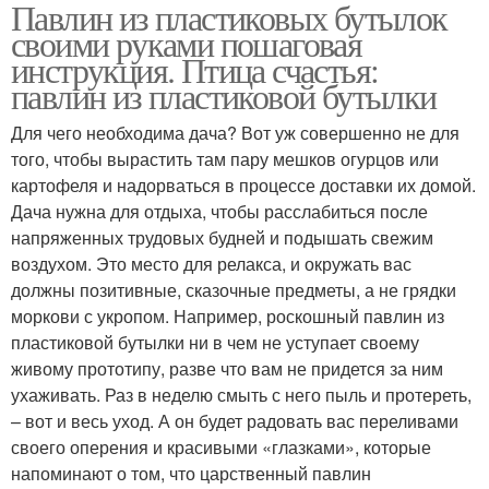
Павлин из пластиковых бутылок
Пальма из пластиковых
Павлин из изолона
своими руками пошаговая
бутылок
инструкция. Птица счастья:
павлин из пластиковой бутылки
Для чего необходима дача? Вот уж совершенно не для
Корова из бутылок
того, чтобы вырастить там пару мешков огурцов или
картофеля и надорваться в процессе доставки их домой.
Дача нужна для отдыха, чтобы расслабиться после
напряженных трудовых будней и подышать свежим
воздухом. Это место для релакса, и окружать вас
должны позитивные, сказочные предметы, а не грядки
моркови с укропом. Например, роскошный павлин из
пластиковой бутылки ни в чем не уступает своему
живому прототипу, разве что вам не придется за ним
ухаживать. Раз в неделю смыть с него пыль и протереть,
– вот и весь уход. А он будет радовать вас переливами
своего оперения и красивыми «глазками», которые
напоминают о том, что царственный павлин