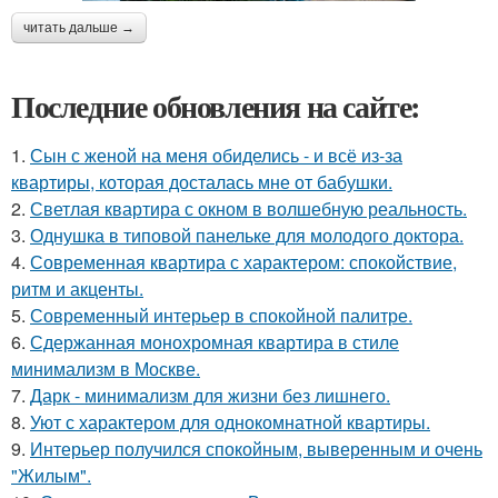
читать дальше →
Последние обновления на сайте:
1.
Сын с женой на меня обиделись - и всё из-за
квартиры, которая досталась мне от бабушки.
2.
Светлая квартира с окном в волшебную реальность.
3.
Однушка в типовой панельке для молодого доктора.
4.
Современная квартира с характером: спокойствие,
ритм и акценты.
5.
Современный интерьер в спокойной палитре.
6.
Сдержанная монохромная квартира в стиле
минимализм в Москве.
7.
Дарк - минимализм для жизни без лишнего.
8.
Уют с характером для однокомнатной квартиры.
9.
Интерьер получился спокойным, выверенным и очень
"Жилым".