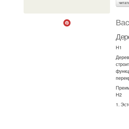
читат
Вас
Дер
H1
Дерев
строи
функц
перек
Преим
H2
1. Эс