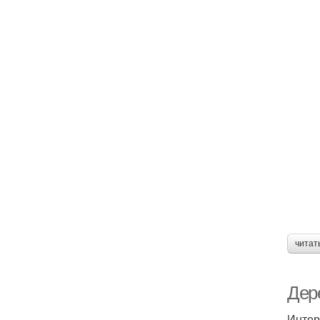
читат
Дер
Интер