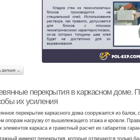
ь дальше →
евянные перекрытия в каркасном доме. П
собы их усиления
янное перекрытие каркасного дома сооружается из балок, 
ем опорам нагрузку от вышележащего этажа и кровли. Пра
х элементов каркаса и грамотный расчет их габаритов гара
тажный иимеют перекрытия, которые отличаются только б