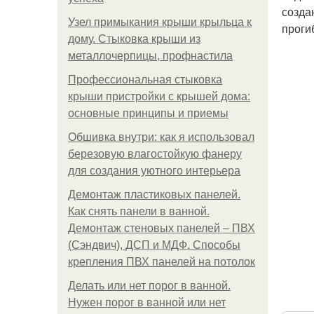
созда
Узел примыкания крыши крыльца к
проги
дому. Стыковка крыши из
металлочерпицы, профнастила
Профессиональная стыковка
крыши пристройки с крышей дома:
основные принципы и приемы
Обшивка внутри: как я использовал
березовую влагостойкую фанеру
для создания уютного интерьера
Демонтаж пластиковых панелей.
Как снять панели в ванной.
Демонтаж стеновых панелей – ПВХ
(Сэндвич), ДСП и МДФ. Способы
крепления ПВХ панелей на потолок
Делать или нет порог в ванной.
Нужен порог в ванной или нет