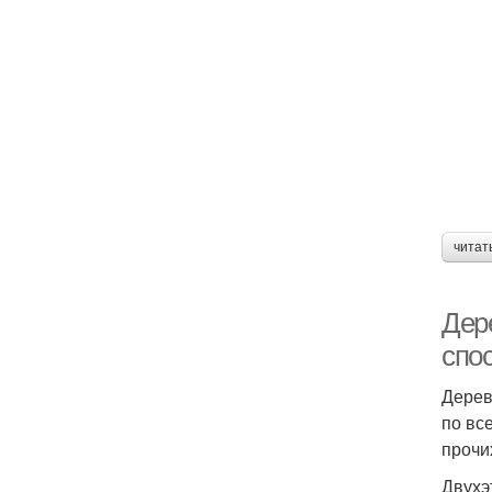
читат
Дер
спо
Дерев
по вс
прочи
Двухэ