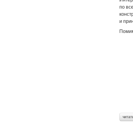
по вс
конст
и при
Помим
читат