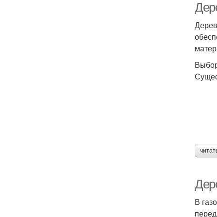
Дер
Дерев
обесп
матер
Выбор
Сущес
читат
Дер
В газ
перед