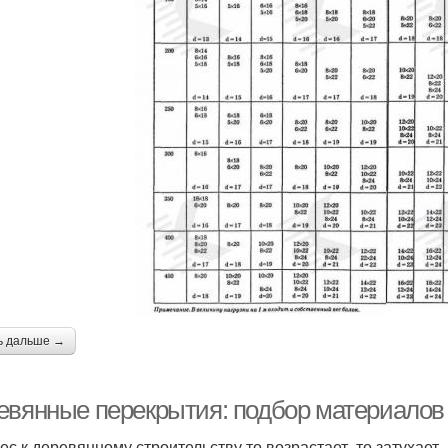
ь дальше →
евянные перекрытия: подбор материалов 
ес к деревянному строительству то возрастает, то затухает