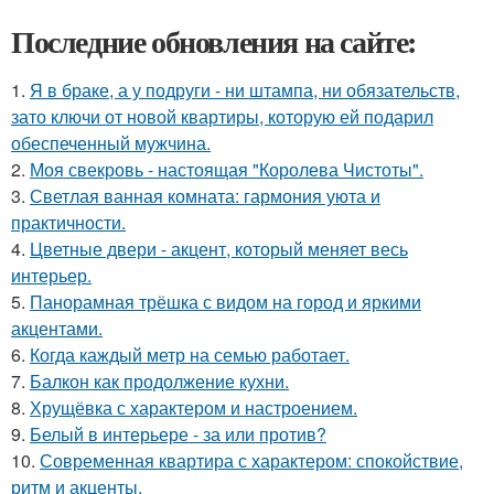
Последние обновления на сайте:
1.
Я в браке, а у подруги - ни штампа, ни обязательств,
зато ключи от новой квартиры, которую ей подарил
обеспеченный мужчина.
2.
Моя свекровь - настоящая "Королева Чистоты".
3.
Светлая ванная комната: гармония уюта и
практичности.
4.
Цветные двери - акцент, который меняет весь
интерьер.
5.
Панорамная трёшка с видом на город и яркими
акцентами.
6.
Когда каждый метр на семью работает.
7.
Балкон как продолжение кухни.
8.
Хрущёвка с характером и настроением.
9.
Белый в интерьере - за или против?
10.
Современная квартира с характером: спокойствие,
ритм и акценты.