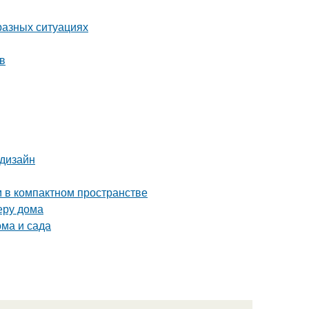
разных ситуациях
в
 дизайн
м в компактном пространстве
еру дома
ома и сада