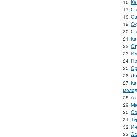
16.
Ка
17.
Со
18.
Св
19.
Ок
20.
Со
21.
Кв
22.
Ст
23.
Ид
24.
По
25.
Ср
26.
Ло
27.
Кв
молод
28.
Ат
29.
Ма
30.
Со
31.
Ту
32.
Ин
33.
Эс