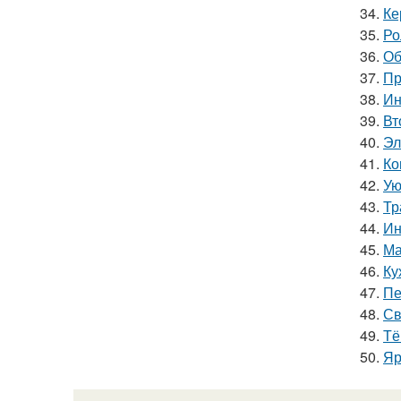
34.
Ке
35.
Ро
36.
Об
37.
Пр
38.
Ин
39.
Вт
40.
Эл
41.
Ко
42.
Ую
43.
Тр
44.
Ин
45.
Ма
46.
Ку
47.
Пе
48.
Св
49.
Тё
50.
Яр