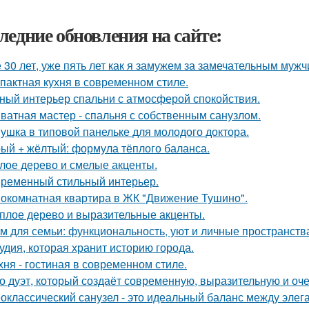
ледние обновления на сайте:
 30 лет, уже пять лет как я замужем за замечательным мужч
пактная кухня в современном стиле.
ный интерьер спальни с атмосферой спокойствия.
ватная мастер - спальня с собственным санузлом.
ушка в типовой панельке для молодого доктора.
ый + жёлтый: формула тёплого баланса.
лое дерево и смелые акценты.
ременный стильный интерьер.
окомнатная квартира в ЖК "Движение Тушино".
плое дерево и выразительные акценты.
м для семьи: функциональность, уют и личные пространств
удия, которая хранит историю города.
хня - гостиная в современном стиле.
о дуэт, который создаёт современную, выразительную и оч
оклассический санузел - это идеальный баланс между эле