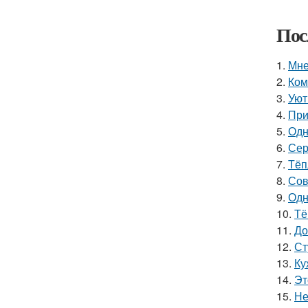
Пос
1.
Мне
2.
Ком
3.
Уют
4.
При
5.
Одн
6.
Сер
7.
Тёп
8.
Сов
9.
Одн
10.
Тё
11.
До
12.
Ст
13.
Ку
14.
Эт
15.
Не