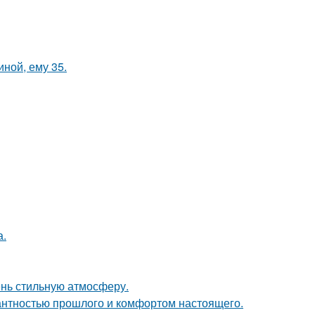
иной, ему 35.
а.
ень стильную атмосферу.
гантностью прошлого и комфортом настоящего.