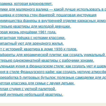
рамика, которая вдохновляет.
лики для малярного валика — какой лучше использовать в 
шивка и отделка стен фанерой: пошаговая инструкция
еимущества фанеры в внутренней отделке каркасных домо
терьер квартиры для молодой девушки.
орая жизнь хрущёвки 1961 года.
егантная трёшка с нотками классики.
мпактный уют для арендного жилья.
т с историей: квартира в доме 1930-х годов.
афареты для керамической плитки: как создать уникальный
терьер однокомнатной квартиры с рабочими зонами.
ленькая кухня в французском стиле: как создать уют и шар
хня в стиле Французского кафе: как создать уютную атмосф
реработка 5-литровых бутылок: полезные самоделки для д
етлая классика для семьи с двумя детьми.
плая студия с уютной палитрой.
кий интерьер небольшой квартиры.