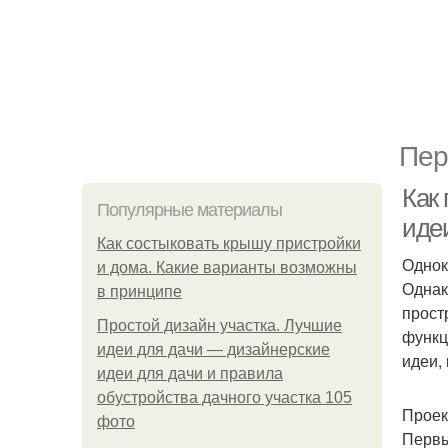
Пер
Как 
Популярные материалы
иде
Как состыковать крышу пристройки
Однок
и дома. Какие варианты возможны
Однак
в принципе
прост
Простой дизайн участка. Лучшие
функц
идеи для дачи — дизайнерские
идеи,
идеи для дачи и правила
обустройства дачного участка 105
Проек
фото
Первы