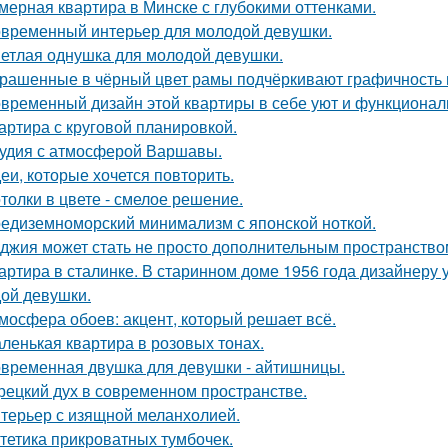
мерная квартира в Минске с глубокими оттенками.
временный интерьер для молодой девушки.
етлая однушка для молодой девушки.
рашенные в чёрный цвет рамы подчёркивают графичность 
временный дизайн этой квартиры в себе уют и функциональ
артира с круговой планировкой.
удия с атмосферой Варшавы.
еи, которые хочется повторить.
толки в цвете - смелое решение.
едиземноморский минимализм с японской ноткой.
джия может стать не просто дополнительным пространство
артира в сталинке. В старинном доме 1956 года дизайнеру
ой девушки.
мосфера обоев: акцент, который решает всё.
ленькая квартира в розовых тонах.
временная двушка для девушки - айтишницы.
рецкий дух в современном пространстве.
терьер с изящной меланхолией.
тетика прикроватных тумбочек.