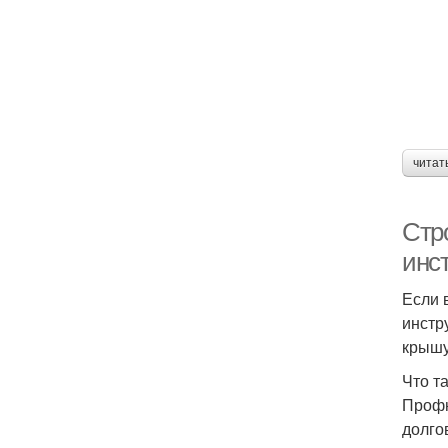
читат
Стр
инс
Если 
инстр
крышу
Что т
Профн
долго