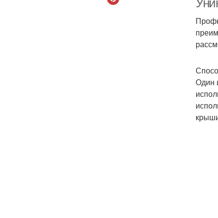
Уни
Профн
преим
рассм
Спосо
Один 
испол
испол
крыши