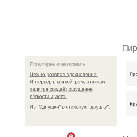
Пир
Популярные материалы
Пр
Нежно-розовое вдохновение.
Интерьер в мягкой, романтичной
палитре создаёт ощущение
лёгкости и уюта.
Кр
Из "Однушки" в стильную "двушку".