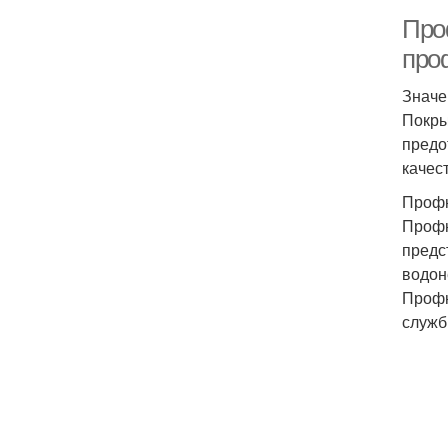
Про
про
Значе
Покры
предо
качес
Профн
Профн
предс
водон
Профн
служб