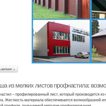
ь дальше →
ша из мелких листов профнастила: возм
астил – профилированный лист, который производится из 
та. Жесткость материала обеспечивается волнообразной ил
й профиля, получаемой методом профилирования.