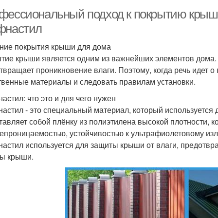
фессиональный подход к покрытию крыши
фнастил
ние покрытия крыши для дома
тие крыши является одним из важнейших элементов дома. 
твращает проникновение влаги. Поэтому, когда речь идет о
твенные материалы и следовать правилам установки.
астил: что это и для чего нужен
астил - это специальный материал, который используется 
тавляет собой плёнку из полиэтилена высокой плотности, к
епроницаемостью, устойчивостью к ультрафиолетовому изл
астил используется для защиты крыши от влаги, предотвр
ы крыши.