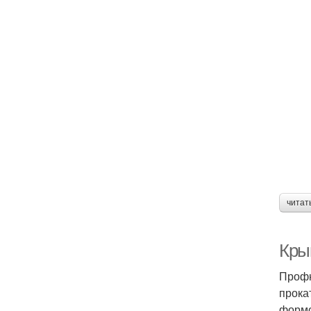
читат
Кры
Профн
прока
формо