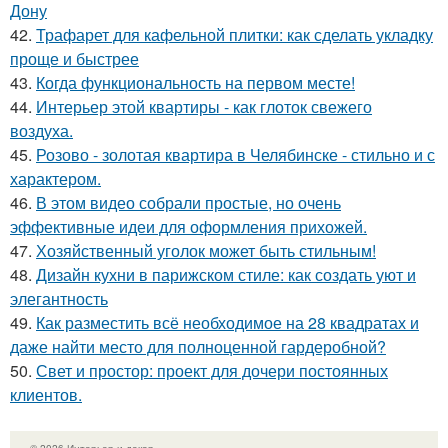
Дону
42.
Трафарет для кафельной плитки: как сделать укладку
проще и быстрее
43.
Когда функциональность на первом месте!
44.
Интерьер этой квартиры - как глоток свежего
воздуха.
45.
Розово - золотая квартира в Челябинске - стильно и с
характером.
46.
В этом видео собрали простые, но очень
эффективные идеи для оформления прихожей.
47.
Хозяйственный уголок может быть стильным!
48.
Дизайн кухни в парижском стиле: как создать уют и
элегантность
49.
Как разместить всё необходимое на 28 квадратах и
даже найти место для полноценной гардеробной?
50.
Свет и простор: проект для дочери постоянных
клиентов.