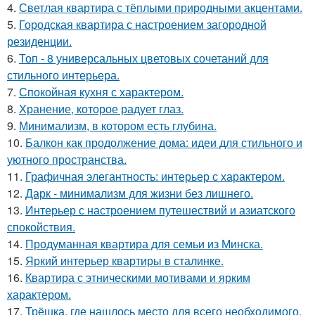
4.
Светлая квартира с тёплыми природными акцентами.
5.
Городская квартира с настроением загородной
резиденции.
6.
Топ - 8 универсальных цветовых сочетаний для
стильного интерьера.
7.
Спокойная кухня с характером.
8.
Хранение, которое радует глаз.
9.
Минимализм, в котором есть глубина.
10.
Балкон как продолжение дома: идеи для стильного и
уютного пространства.
11.
Графичная элегантность: интерьер с характером.
12.
Дарк - минимализм для жизни без лишнего.
13.
Интерьер с настроением путешествий и азиатского
спокойствия.
14.
Продуманная квартира для семьи из Минска.
15.
Яркий интерьер квартиры в сталинке.
16.
Квартира с этническими мотивами и ярким
характером.
17.
Трёшка, где нашлось место для всего необходимого.