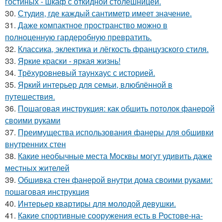
гостиных - шкаф с откидной столешницей.
30.
Студия, где каждый сантиметр имеет значение.
31.
Даже компактное пространство можно в
полноценную гардеробную превратить.
32.
Классика, эклектика и лёгкость французского стиля.
33.
Яркие краски - яркая жизнь!
34.
Трёхуровневый таунхаус с историей.
35.
Яркий интерьер для семьи, влюблённой в
путешествия.
36.
Пошаговая инструкция: как обшить потолок фанерой
своими руками
37.
Преимущества использования фанеры для обшивки
внутренних стен
38.
Какие необычные места Москвы могут удивить даже
местных жителей
39.
Обшивка стен фанерой внутри дома своими руками:
пошаговая инструкция
40.
Интерьер квартиры для молодой девушки.
41.
Какие спортивные сооружения есть в Ростове-на-