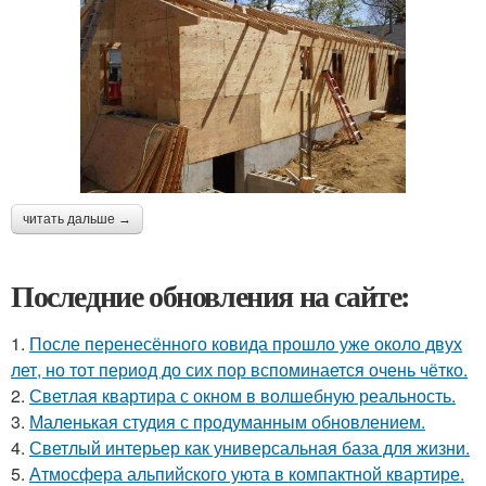
читать дальше →
Последние обновления на сайте:
1.
После перенесённого ковида прошло уже около двух
лет, но тот период до сих пор вспоминается очень чётко.
2.
Светлая квартира с окном в волшебную реальность.
3.
Маленькая студия с продуманным обновлением.
4.
Светлый интерьер как универсальная база для жизни.
5.
Атмосфера альпийского уюта в компактной квартире.