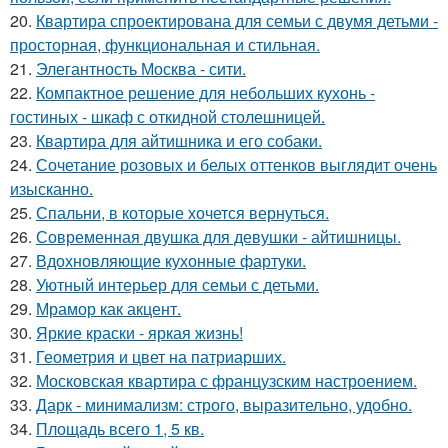
20.
Квартира спроектирована для семьи с двумя детьми -
просторная, функциональная и стильная.
21.
Элегантность Москва - сити.
22.
Компактное решение для небольших кухонь -
гостиных - шкаф с откидной столешницей.
23.
Квартира для айтишника и его собаки.
24.
Сочетание розовых и белых оттенков выглядит очень
изысканно.
25.
Спальни, в которые хочется вернуться.
26.
Современная двушка для девушки - айтишницы.
27.
Вдохновляющие кухонные фартуки.
28.
Уютный интерьер для семьи с детьми.
29.
Мрамор как акцент.
30.
Яркие краски - яркая жизнь!
31.
Геометрия и цвет на патриарших.
32.
Московская квартира с французским настроением.
33.
Дарк - минимализм: строго, выразительно, удобно.
34.
Площадь всего 1, 5 кв.