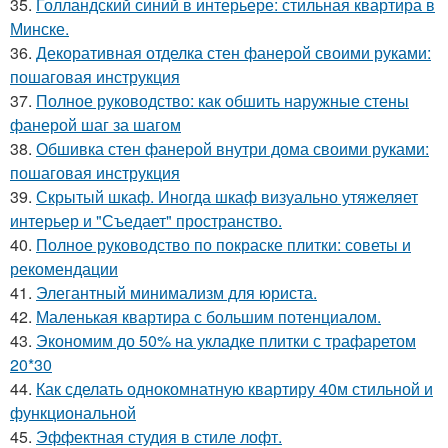
35.
Голландский синий в интерьере: стильная квартира в
Минске.
36.
Декоративная отделка стен фанерой своими руками:
пошаговая инструкция
37.
Полное руководство: как обшить наружные стены
фанерой шаг за шагом
38.
Обшивка стен фанерой внутри дома своими руками:
пошаговая инструкция
39.
Скрытый шкаф. Иногда шкаф визуально утяжеляет
интерьер и "Съедает" пространство.
40.
Полное руководство по покраске плитки: советы и
рекомендации
41.
Элегантный минимализм для юриста.
42.
Маленькая квартира с большим потенциалом.
43.
Экономим до 50% на укладке плитки с трафаретом
20*30
44.
Как сделать однокомнатную квартиру 40м стильной и
функциональной
45.
Эффектная студия в стиле лофт.