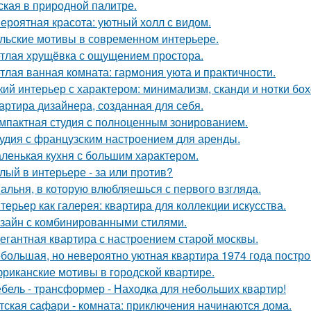
ская в природной палитре.
ероятная красота: уютный холл с видом.
льские мотивы в современном интерьере.
тлая хрущёвка с ощущением простора.
тлая ванная комната: гармония уюта и практичности.
кий интерьер с характером: минимализм, сканди и нотки бох
артира дизайнера, созданная для себя.
мпактная студия с полноценным зонированием.
удия с французским настроением для аренды.
ленькая кухня с большим характером.
лый в интерьере - за или против?
альня, в которую влюбляешься с первого взгляда.
терьер как галерея: квартира для коллекции искусства.
зайн с комбинированными стилями.
егантная квартира с настроением старой москвы.
большая, но невероятно уютная квартира 1974 года постро
риканские мотивы в городской квартире.
бель - трансформер - Находка для небольших квартир!
тская сафари - комната: приключения начинаются дома.