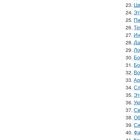
23.
Цв
24.
Эт
25.
Пи
26.
Те
27.
Ин
28.
Да
29.
Ло
30.
Бо
31.
Бо
32.
Во
33.
Ар
34.
Сл
35.
Эт
36.
Ую
37.
Св
38.
Об
39.
Си
40.
Фа
41.
Ка