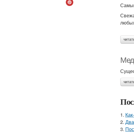
Самым
Свежа
любых
читат
Мед
Сущес
читат
Пос
1.
Как
2.
Два
3.
Пос