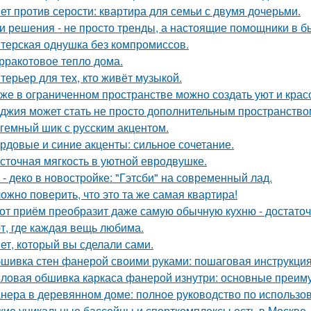
ет против серости: квартира для семьи с двумя дочерьми.
и решения - не просто тренды, а настоящие помощники в б
терская однушка без компромиссов.
рракотовое тепло дома.
терьер для тех, кто живёт музыкой.
же в ограниченном пространстве можно создать уют и красо
джия может стать не просто дополнительным пространство
гемный шик с русским акцентом.
рдовые и синие акценты: сильное сочетание.
сточная мягкость в уютной евродвушке.
 - деко в новостройке: "Гэтсби" на современный лад.
ожно поверить, что это та же самая квартира!
от приём преобразит даже самую обычную кухню - достато
т, где каждая вещь любима.
ет, который вы сделали сами.
шивка стен фанерой своими руками: пошаговая инструкци
ловая обшивка каркаса фанерой изнутри: основные преим
нера в деревянном доме: полное руководство по использо
кие уникальные бассейны и спорткомплексы есть в Москве