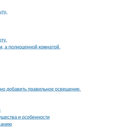
ыту.
ту.
м, а полноценной комнатой.
чно добавить правильное освещение.
я
ущества и особенности
ванию