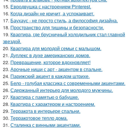
15.
Евродвушка с настроением Pinterest.
16.
Когда дизайн не кричит, а успокаивает.
17.
Баухаус - не просто стиль, а философия дизайна.
18.
Пространство для тишины и безопасности.
19.
Квартира, где брусничный холодильник стал главной
звездой.
20.
Квартира для молодой семьи с малышом.
21.
Дуплекс в духе американских домов.
22.
Превращение, которое вдохновляет!
23.
Арочные ниши с арт - акцентом в спальне.
24.
Парижский акцент в каждом штрихе.
25.
Бело - голубая классика с современными акцентами.
26.
Сдержанный интерьер для молодого мужчины.
27.
Квартира с памятью о бабушке.
28.
Квартира с характером и настроением.
29.
Терракота в интерьере спальни.
30.
Терракотовое тепло дома.
31.
Сталинка с винными акцентами.