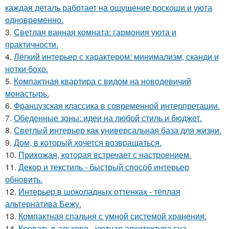
каждая деталь работает на ощущение роскоши и уюта
одновременно.
3.
Светлая ванная комната: гармония уюта и
практичности.
4.
Лёгкий интерьер с характером: минимализм, сканди и
нотки бохо.
5.
Компактная квартира с видом на новодевичий
монастырь.
6.
Французская классика в современной интерпретации.
7.
Обеденные зоны: идеи на любой стиль и бюджет.
8.
Светлый интерьер как универсальная база для жизни.
9.
Дом, в который хочется возвращаться.
10.
Прихожая, которая встречает с настроением.
11.
Декор и текстиль - быстрый способ интерьер
обновить.
12.
Интерьер в шоколадных оттенках - тёплая
альтернатива Бежу.
13.
Компактная спальня с умной системой хранения.
14.
Кровать в алькове - уютная архитектура сна.