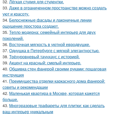
32.
Лёгкая студия для студентки.
33.
Даже в ограниченном пространстве можно создать
уют и красоту.
34.
Белоснежные фасады и лаконичные линии
ощущение простора создают.
35.
Тепло модерна: семейный интерьер для двух
поколений.
36.
Восточная мягкость в уютной евродвушке.
37.
Однушка в Петербурге с мягкой элегантностью.
38.
Трёхуровневый таунхаус с историей.
39.
Акцент на красный: смелый интерьер.
40.
Обшивка стен фанерой своими руками: пошаговая
инструкция
41.
Преимущества отделки каркасного дома фанерой:
советы и рекомендации
42.
Маленькая квартира в Москве, которая кажется
больше.
43.
Многоразовые трафареты для плитки: как сделать
ваш интерьер уникальным