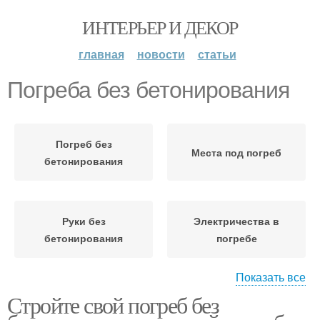
ИНТЕРЬЕР И ДЕКОР
главная
новости
статьи
Погреба без бетонирования
Погреб без
Места под погреб
бетонирования
Руки без
Электричества в
бетонирования
погребе
Показать все
Стройте свой погреб без
Перекрытие для
Погреба в летнее время
погреба