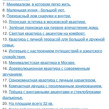
7.
Минимализм, в котором легко жить.
8.
Маленькая кухня - большой уют.
9.
Прекрасный дом снаружи и внутри.
10.
Японская эстетика в московской квартире.
11.
Зелёная прихожая как первое впечатление дома.
12.
Светлая квартира с акцентом на комфорт.
13.
Квартира с личной террасой для большой и дружной
семьи.
14.
Интерьер с настроением путешествий и азиатского
спокойствия.
15.
Минималистская квартира в Москве.
16.
Дореволюционная квартира с современным
звучанием.
17.
Однокомнатная квартира с личным характером.
18.
Компактная двушка с продуманным зонированием.
19.
Трёшка с винтажными акцентами и стеклоблоками
фальконье.
20.
На площади всего 32 кв.