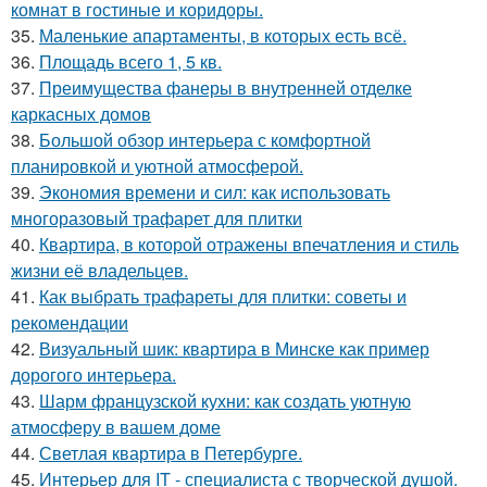
комнат в гостиные и коридоры.
35.
Маленькие апартаменты, в которых есть всё.
36.
Площадь всего 1, 5 кв.
37.
Преимущества фанеры в внутренней отделке
каркасных домов
38.
Большой обзор интерьера с комфортной
планировкой и уютной атмосферой.
39.
Экономия времени и сил: как использовать
многоразовый трафарет для плитки
40.
Квартира, в которой отражены впечатления и стиль
жизни её владельцев.
41.
Как выбрать трафареты для плитки: советы и
рекомендации
42.
Визуальный шик: квартира в Минске как пример
дорогого интерьера.
43.
Шарм французской кухни: как создать уютную
атмосферу в вашем доме
44.
Светлая квартира в Петербурге.
45.
Интерьер для IT - специалиста с творческой душой.