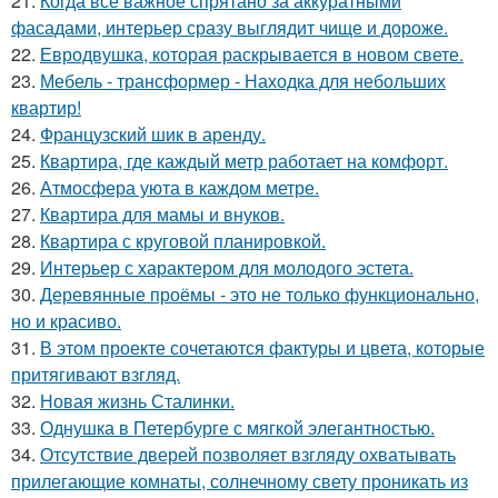
21.
Когда всё важное спрятано за аккуратными
фасадами, интерьер сразу выглядит чище и дороже.
22.
Евродвушка, которая раскрывается в новом свете.
23.
Мебель - трансформер - Находка для небольших
квартир!
24.
Французский шик в аренду.
25.
Квартира, где каждый метр работает на комфорт.
26.
Атмосфера уюта в каждом метре.
27.
Квартира для мамы и внуков.
28.
Квартира с круговой планировкой.
29.
Интерьер с характером для молодого эстета.
30.
Деревянные проёмы - это не только функционально,
но и красиво.
31.
В этом проекте сочетаются фактуры и цвета, которые
притягивают взгляд.
32.
Новая жизнь Сталинки.
33.
Однушка в Петербурге с мягкой элегантностью.
34.
Отсутствие дверей позволяет взгляду охватывать
прилегающие комнаты, солнечному свету проникать из