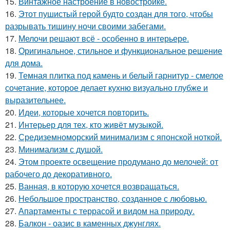
15.
Винтажное настроение в новостройке.
16.
Этот пушистый герой будто создан для того, чтобы
разрывать тишину ночи своими забегами.
17.
Мелочи решают всё - особенно в интерьере.
18.
Оригинальное, стильное и функциональное решение
для дома.
19.
Темная плитка под камень и белый гарнитур - смелое
сочетание, которое делает кухню визуально глубже и
выразительнее.
20.
Идеи, которые хочется повторить.
21.
Интерьер для тех, кто живёт музыкой.
22.
Средиземноморский минимализм с японской ноткой.
23.
Минимализм с душой.
24.
Этом проекте освещение продумано до мелочей: от
рабочего до декоративного.
25.
Ванная, в которую хочется возвращаться.
26.
Небольшое пространство, созданное с любовью.
27.
Апартаменты с террасой и видом на природу.
28.
Балкон - оазис в каменных джунглях.