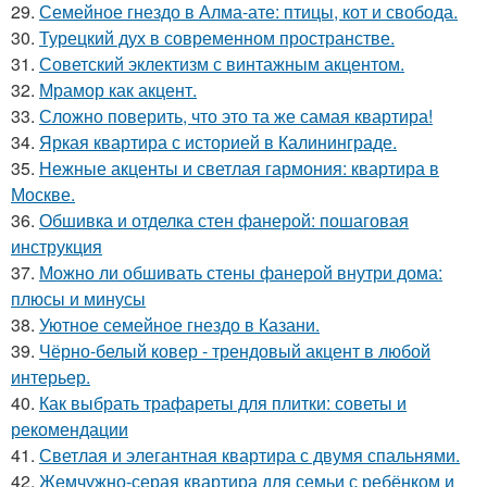
29.
Семейное гнездо в Алма-ате: птицы, кот и свобода.
30.
Турецкий дух в современном пространстве.
31.
Советский эклектизм с винтажным акцентом.
32.
Мрамор как акцент.
33.
Сложно поверить, что это та же самая квартира!
34.
Яркая квартира с историей в Калининграде.
35.
Нежные акценты и светлая гармония: квартира в
Москве.
36.
Обшивка и отделка стен фанерой: пошаговая
инструкция
37.
Можно ли обшивать стены фанерой внутри дома:
плюсы и минусы
38.
Уютное семейное гнездо в Казани.
39.
Чёрно-белый ковер - трендовый акцент в любой
интерьер.
40.
Как выбрать трафареты для плитки: советы и
рекомендации
41.
Светлая и элегантная квартира с двумя спальнями.
42.
Жемчужно-серая квартира для семьи с ребёнком и