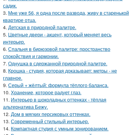
садик.
3.
Мне уже 56, я одна после развода, живу в старенькой
квартире отца.
4.
Детская в природной палитре.
5.
Цветные двери - акцент, который меняет весь
интерьер.
6.
Спальня в бирюзовой палитре: пространство
спокойствия и гармонии.
7.
Однушка в сдержанной природной палитре.
8.
Крошка - студия, которая доказывает: метры - не
главное.
9.
Серый + жёлтый: формула тёплого баланса.
10.
Хранение, которое радует глаз.
11.
Интерьер в шоколадных оттенках - тёплая
альтернатива Бежу.
12.
Дом в мягких персиковых оттенках.
13.
Современный стильный интерьер.
14.
Компактная студия с умным зонированием.