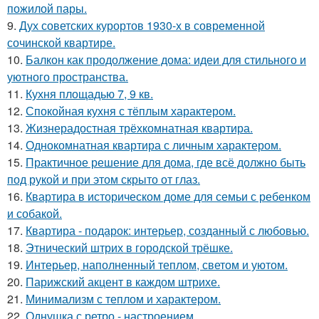
пожилой пары.
9.
Дух советских курортов 1930-х в современной
сочинской квартире.
10.
Балкон как продолжение дома: идеи для стильного и
уютного пространства.
11.
Кухня площадью 7, 9 кв.
12.
Спокойная кухня с тёплым характером.
13.
Жизнерадостная трёхкомнатная квартира.
14.
Однокомнатная квартира с личным характером.
15.
Практичное решение для дома, где всё должно быть
под рукой и при этом скрыто от глаз.
16.
Квартира в историческом доме для семьи с ребенком
и собакой.
17.
Квартира - подарок: интерьер, созданный с любовью.
18.
Этнический штрих в городской трёшке.
19.
Интерьер, наполненный теплом, светом и уютом.
20.
Парижский акцент в каждом штрихе.
21.
Минимализм с теплом и характером.
22.
Однушка с ретро - настроением.