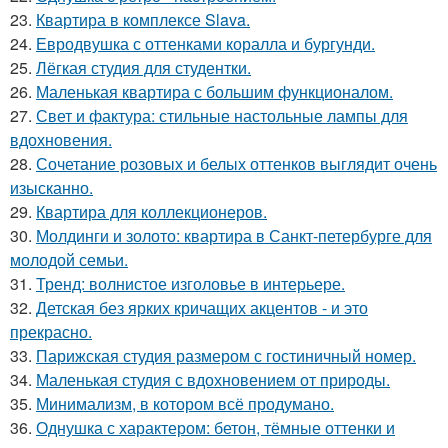
23.
Квартира в комплексе Slava.
24.
Евродвушка с оттенками коралла и бургунди.
25.
Лёгкая студия для студентки.
26.
Маленькая квартира с большим функционалом.
27.
Свет и фактура: стильные настольные лампы для
вдохновения.
28.
Сочетание розовых и белых оттенков выглядит очень
изысканно.
29.
Квартира для коллекционеров.
30.
Молдинги и золото: квартира в Санкт-петербурге для
молодой семьи.
31.
Тренд: волнистое изголовье в интерьере.
32.
Детская без ярких кричащих акцентов - и это
прекрасно.
33.
Парижская студия размером с гостиничный номер.
34.
Маленькая студия с вдохновением от природы.
35.
Минимализм, в котором всё продумано.
36.
Однушка с характером: бетон, тёмные оттенки и