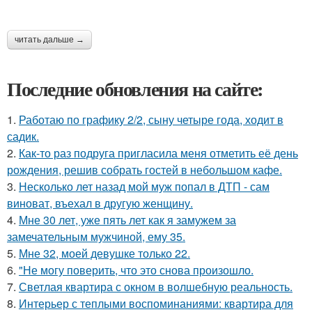
читать дальше →
Последние обновления на сайте:
1.
Работаю по графику 2/2, сыну четыре года, ходит в
садик.
2.
Как-то раз подруга пригласила меня отметить её день
рождения, решив собрать гостей в небольшом кафе.
3.
Несколько лет назад мой муж попал в ДТП - сам
виноват, въехал в другую женщину.
4.
Мне 30 лет, уже пять лет как я замужем за
замечательным мужчиной, ему 35.
5.
Мне 32, моей девушке только 22.
6.
"Не могу поверить, что это снова произошло.
7.
Светлая квартира с окном в волшебную реальность.
8.
Интерьер с теплыми воспоминаниями: квартира для