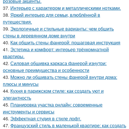
розовые акценты.
37.
Интерьер с характером и металлическими нотками.
38.
Яркий интерьер для семьи, влюблённой в
путешествия.
39.
Экологичные и стильные варианты: чем обшить
стены в деревянном доме внутри
40.
Как обшить стены фанерой: пошаговая инструкция
41.
Эстетика и комфорт: интерьер трёхкомнатной
квартиры.
42.
Силовая обшивка каркаса фанерой изнутри:
основные преимущества и особенности
43.
Можно ли обшивать стены фанерой внутри дома:
плюсы и минусы
44.
Кухня в парижском стиле: как создать уют и
элегантность
45.
Планировка участка онлайн: современные
инструменты и сервисы
46.
Эффектная студия в стиле лофт.
47.
Французский стиль в маленькой квартире: как создать