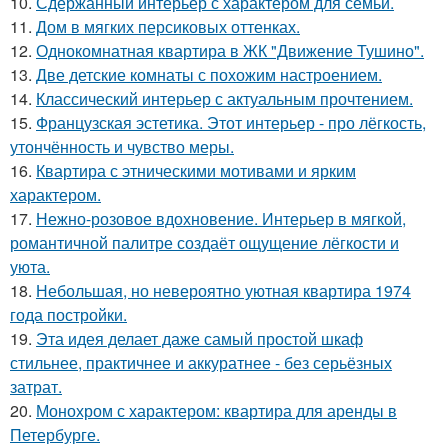
10.
Сдержанный интерьер с характером для семьи.
11.
Дом в мягких персиковых оттенках.
12.
Однокомнатная квартира в ЖК "Движение Тушино".
13.
Две детские комнаты с похожим настроением.
14.
Классический интерьер с актуальным прочтением.
15.
Французская эстетика. Этот интерьер - про лёгкость,
утончённость и чувство меры.
16.
Квартира с этническими мотивами и ярким
характером.
17.
Нежно-розовое вдохновение. Интерьер в мягкой,
романтичной палитре создаёт ощущение лёгкости и
уюта.
18.
Небольшая, но невероятно уютная квартира 1974
года постройки.
19.
Эта идея делает даже самый простой шкаф
стильнее, практичнее и аккуратнее - без серьёзных
затрат.
20.
Монохром с характером: квартира для аренды в
Петербурге.