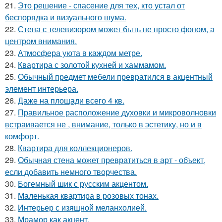
21.
Это решение - спасение для тех, кто устал от
беспорядка и визуального шума.
22.
Стена с телевизором может быть не просто фоном, а
центром внимания.
23.
Атмосфера уюта в каждом метре.
24.
Квартира с золотой кухней и хаммамом.
25.
Обычный предмет мебели превратился в акцентный
элемент интерьера.
26.
Даже на площади всего 4 кв.
27.
Правильное расположение духовки и микроволновки
встраивается не , внимание, только в эстетику, но и в
комфорт.
28.
Квартира для коллекционеров.
29.
Обычная стена может превратиться в арт - объект,
если добавить немного творчества.
30.
Богемный шик с русским акцентом.
31.
Маленькая квартира в розовых тонах.
32.
Интерьер с изящной меланхолией.
33.
Мрамор как акцент.