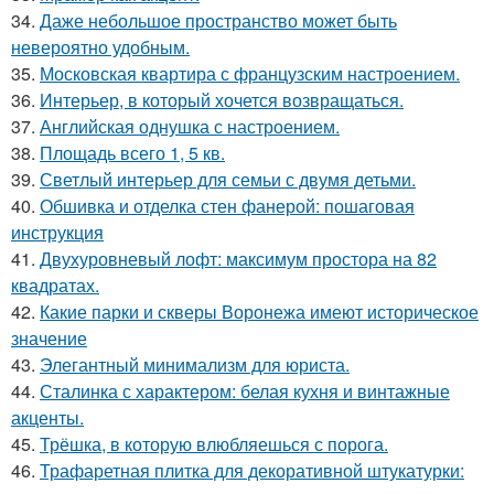
34.
Даже небольшое пространство может быть
невероятно удобным.
35.
Московская квартира с французским настроением.
36.
Интерьер, в который хочется возвращаться.
37.
Английская однушка с настроением.
38.
Площадь всего 1, 5 кв.
39.
Светлый интерьер для семьи с двумя детьми.
40.
Обшивка и отделка стен фанерой: пошаговая
инструкция
41.
Двухуровневый лофт: максимум простора на 82
квадратах.
42.
Какие парки и скверы Воронежа имеют историческое
значение
43.
Элегантный минимализм для юриста.
44.
Сталинка с характером: белая кухня и винтажные
акценты.
45.
Трёшка, в которую влюбляешься с порога.
46.
Трафаретная плитка для декоративной штукатурки: