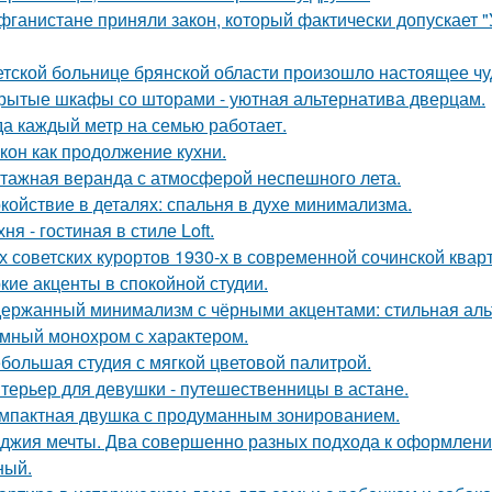
фганистане приняли закон, который фактически допускает 
етской больнице брянской области произошло настоящее чу
рытые шкафы со шторами - уютная альтернатива дверцам.
да каждый метр на семью работает.
кон как продолжение кухни.
тажная веранда с атмосферой неспешного лета.
койствие в деталях: спальня в духе минимализма.
хня - гостиная в стиле Loft.
х советских курортов 1930-х в современной сочинской квар
кие акценты в спокойной студии.
ержанный минимализм с чёрными акцентами: стильная альт
мный монохром с характером.
большая студия с мягкой цветовой палитрой.
терьер для девушки - путешественницы в астане.
мпактная двушка с продуманным зонированием.
джия мечты. Два совершенно разных подхода к оформлени
ный.