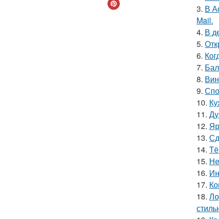
3.
В А
Mail.
4.
В д
5.
Отк
6.
Ког
7.
Бал
8.
Вин
9.
Спо
10.
Ку
11.
Ду
12.
Яр
13.
Сд
14.
Тё
15.
Не
16.
Ин
17.
Ко
18.
Ло
стиль