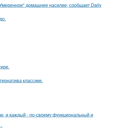
"Умеренное" домашнее насилие, сообщает Daily
до.
тире.
ернатива классике.
ю, и каждый - по-своему функциональный и