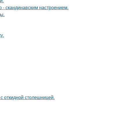
й.
о - скандинавским настроением.
ы.
у.
 с откидной столешницей.