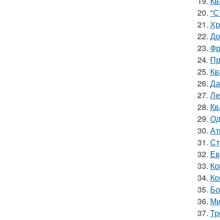
19.
Кв
20.
"С
21.
Хр
22.
До
23.
Фр
24.
Пр
25.
Кв
26.
Да
27.
Ле
28.
Кв
29.
Од
30.
Ат
31.
Ст
32.
Ев
33.
Ко
34.
Ко
35.
Бо
36.
Ми
37.
Тр