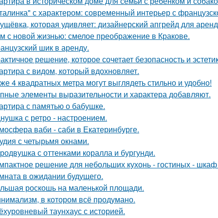
артира в историческом доме для семьи с ребенком и собако
талинка" с характером: современный интерьер с французск
ущёвка, которая удивляет: дизайнерский апгрейд для аренд
м с новой жизнью: смелое преображение в Кракове.
анцузский шик в аренду.
актичное решение, которое сочетает безопасность и эстетик
артира с видом, который вдохновляет.
же 4 квадратных метра могут выглядеть стильно и удобно!
пные элементы выразительности и характера добавляют.
артира с памятью о бабушке.
нушка с ретро - настроением.
мосфера ваби - саби в Екатеринбурге.
удия с четырьмя окнами.
родвушка с оттенками коралла и бургунди.
мпактное решение для небольших кухонь - гостиных - шкаф
мната в ожидании будущего.
льшая роскошь на маленькой площади.
нимализм, в котором всё продумано.
ёхуровневый таунхаус с историей.