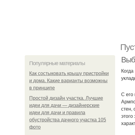
Пус
Выб
Популярные материалы
Когда
Как состыковать крышу пристройки
уклад
и дома. Какие варианты возможны
в принципе
С его
Простой дизайн участка. Лучшие
Армпо
идеи для дачи — дизайнерские
стен,
идеи для дачи и правила
этого
обустройства дачного участка 105
харак
фото