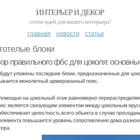
ИНТЕРЬЕР И ДЕКОР
сотни идей для вашего интерьера!
главная
новости
статьи
тотелые блоки
ор правильного фбс для цоколя: основн
 будут уложены последние блоки, предназначенные для цок
ывается монолитный армированный пояс.
 помощью на цокольный этаж равномерно перераспределяетс
яс является связующим элементом между цокольным ярусо
 обеспечивает целостность всего объекта в случае проседан
 элемента повышается уровень сопротивления дома разн
тера.