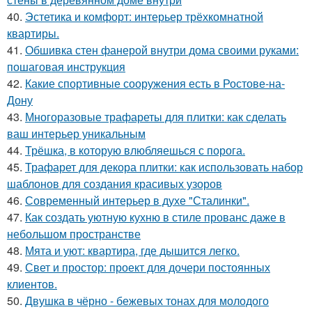
40.
Эстетика и комфорт: интерьер трёхкомнатной
квартиры.
41.
Обшивка стен фанерой внутри дома своими руками:
пошаговая инструкция
42.
Какие спортивные сооружения есть в Ростове-на-
Дону
43.
Многоразовые трафареты для плитки: как сделать
ваш интерьер уникальным
44.
Трёшка, в которую влюбляешься с порога.
45.
Трафарет для декора плитки: как использовать набор
шаблонов для создания красивых узоров
46.
Современный интерьер в духе "Сталинки".
47.
Как создать уютную кухню в стиле прованс даже в
небольшом пространстве
48.
Мята и уют: квартира, где дышится легко.
49.
Свет и простор: проект для дочери постоянных
клиентов.
50.
Двушка в чёрно - бежевых тонах для молодого