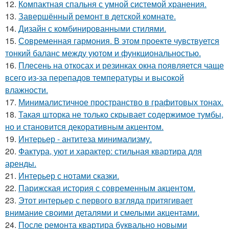
12.
Компактная спальня с умной системой хранения.
13.
Завершённый ремонт в детской комнате.
14.
Дизайн с комбинированными стилями.
15.
Современная гармония. В этом проекте чувствуется
тонкий баланс между уютом и функциональностью.
16.
Плесень на откосах и резинках окна появляется чаще
всего из-за перепадов температуры и высокой
влажности.
17.
Минималистичное пространство в графитовых тонах.
18.
Такая шторка не только скрывает содержимое тумбы,
но и становится декоративным акцентом.
19.
Интерьер - антитеза минимализму.
20.
Фактура, уют и характер: стильная квартира для
аренды.
21.
Интерьер с нотами сказки.
22.
Парижская история с современным акцентом.
23.
Этот интерьер с первого взгляда притягивает
внимание своими деталями и смелыми акцентами.
24.
После ремонта квартира буквально новыми