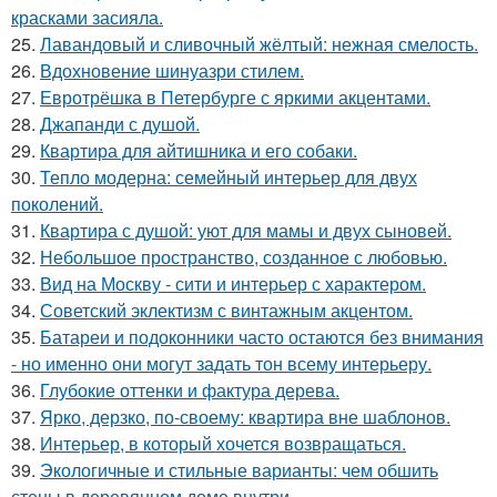
красками засияла.
25.
Лавандовый и сливочный жёлтый: нежная смелость.
26.
Вдохновение шинуазри стилем.
27.
Евротрёшка в Петербурге с яркими акцентами.
28.
Джапанди с душой.
29.
Квартира для айтишника и его собаки.
30.
Тепло модерна: семейный интерьер для двух
поколений.
31.
Квартира с душой: уют для мамы и двух сыновей.
32.
Небольшое пространство, созданное с любовью.
33.
Вид на Москву - сити и интерьер с характером.
34.
Советский эклектизм с винтажным акцентом.
35.
Батареи и подоконники часто остаются без внимания
- но именно они могут задать тон всему интерьеру.
36.
Глубокие оттенки и фактура дерева.
37.
Ярко, дерзко, по-своему: квартира вне шаблонов.
38.
Интерьер, в который хочется возвращаться.
39.
Экологичные и стильные варианты: чем обшить
стены в деревянном доме внутри