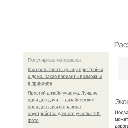
Рас
Популярные материалы
Как состыковать крышу пристройки
и дома. Какие варианты возможны
в принципе
Простой дизайн участка. Лучшие
идеи для дачи — дизайнерские
Эко
идеи для дачи и правила
Подва
обустройства дачного участка 105
может
фото
дорог