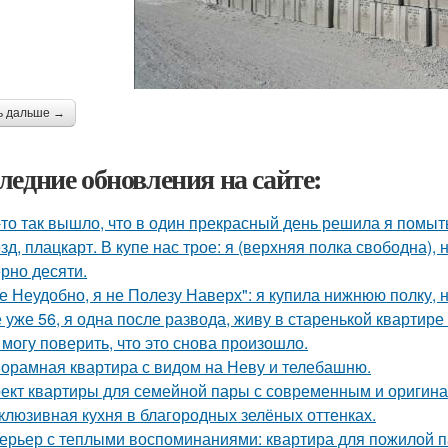
ь дальше →
ледние обновления на сайте:
-то так вышло, что в один прекрасный день решила я помыть
зд, плацкарт. В купе нас трое: я (верхняя полка свободна),
рно десяти.
е Неудобно, я не Полезу Наверх": я купила нижнюю полку, н
 уже 56, я одна после развода, живу в старенькой квартире 
 могу поверить, что это снова произошло.
орамная квартира с видом на Неву и телебашню.
ект квартиры для семейной пары с современным и оригин
клюзивная кухня в благородных зелёных оттенках.
ерьер с теплыми воспоминаниями: квартира для пожилой п