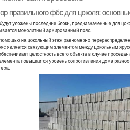
ор правильного фбс для цоколя: основн
 будут уложены последние блоки, предназначенные для цок
ывается монолитный армированный пояс.
 помощью на цокольный этаж равномерно перераспределяетс
яс является связующим элементом между цокольным ярусо
 обеспечивает целостность всего объекта в случае проседан
 элемента повышается уровень сопротивления дома разн
тера.