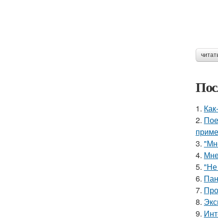
читат
Пос
1.
Как
2.
Пое
приме
3.
"Мн
4.
Мне
5.
"Не
6.
Пан
7.
Про
8.
Экс
9.
Инт