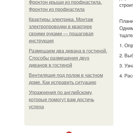
Фронтон крыши из профнастила.
строи
Фронтон из профнастила
Квартиры электрика. Монтаж
План
электропроводки в квартире
Одним
своими руками — пошаговая
тщате
инструкция
1. Оп
Размещаем два дивана в гостиной.
2. Вы
Способы размещения двух
3. Уз
диванов в гостиной
4. Ра
Вентиляция под полом в частном
доме. Как исправить ситуацию
Упражнения по английскому,
которые помогут вам достичь
успеха