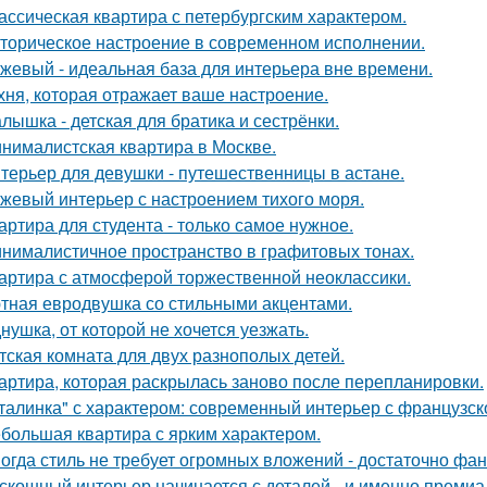
ассическая квартира с петербургским характером.
торическое настроение в современном исполнении.
жевый - идеальная база для интерьера вне времени.
хня, которая отражает ваше настроение.
лышка - детская для братика и сестрёнки.
нималистская квартира в Москве.
терьер для девушки - путешественницы в астане.
жевый интерьер с настроением тихого моря.
артира для студента - только самое нужное.
нималистичное пространство в графитовых тонах.
артира с атмосферой торжественной неоклассики.
тная евродвушка со стильными акцентами.
нушка, от которой не хочется уезжать.
тская комната для двух разнополых детей.
артира, которая раскрылась заново после перепланировки.
талинка" с характером: современный интерьер с французск
большая квартира с ярким характером.
огда стиль не требует огромных вложений - достаточно фан
скошный интерьер начинается с деталей - и именно премиа