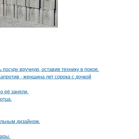
 посуду вручную, оставив технику в покое.
 напротив - женщина лет сорока с дочкой
о её заняли.
отца.
альным дизайном.
ары.