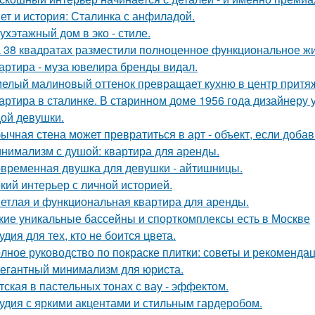
ет и история: Сталинка с анфиладой.
ухэтажный дом в эко - стиле.
 38 квадратах разместили полноценное функциональное жи
артира - муза ювелира бренды видал.
елый малиновый оттенок превращает кухню в центр притя
артира в сталинке. В старинном доме 1956 года дизайнеру
ой девушки.
ычная стена может превратиться в арт - объект, если добав
нимализм с душой: квартира для аренды.
временная двушка для девушки - айтишницы.
кий интерьер с личной историей.
етлая и функциональная квартира для аренды.
кие уникальные бассейны и спорткомплексы есть в Москве
удия для тех, кто не боится цвета.
лное руководство по покраске плитки: советы и рекоменда
егантный минимализм для юриста.
тская в пастельных тонах с вау - эффектом.
удия с яркими акцентами и стильным гардеробом.