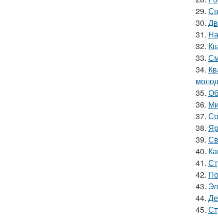
29.
Св
30.
Дв
31.
На
32.
Кв
33.
См
34.
Кв
молод
35.
Об
36.
Ми
37.
Со
38.
Яр
39.
Св
40.
Ка
41.
Ст
42.
По
43.
Эл
44.
Де
45.
Ст