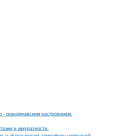
о - скандинавским настроением.
тазии и аккуратности.
льный пол делает атмосферу целостной.