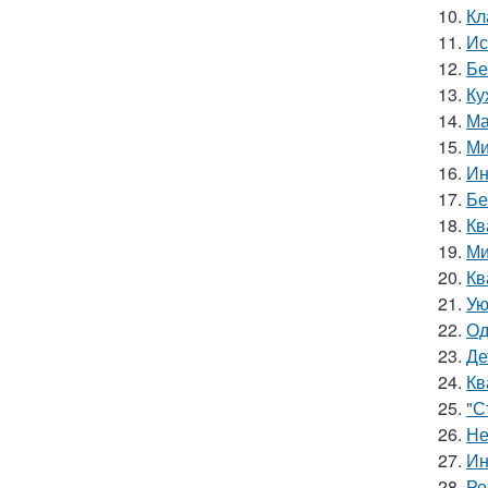
10.
Кл
11.
Ис
12.
Бе
13.
Ку
14.
Ма
15.
Ми
16.
Ин
17.
Бе
18.
Кв
19.
Ми
20.
Кв
21.
Ую
22.
Од
23.
Де
24.
Кв
25.
"С
26.
Не
27.
Ин
28.
Ро