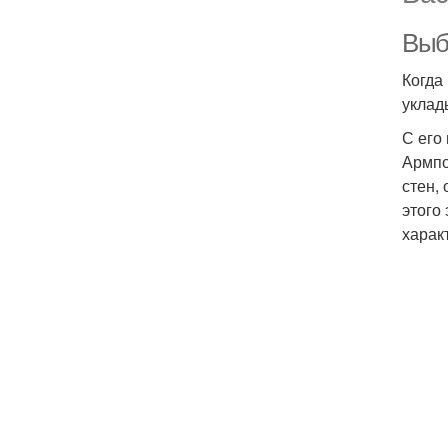
Выб
Когда
уклад
С его
Армпо
стен,
этого
харак