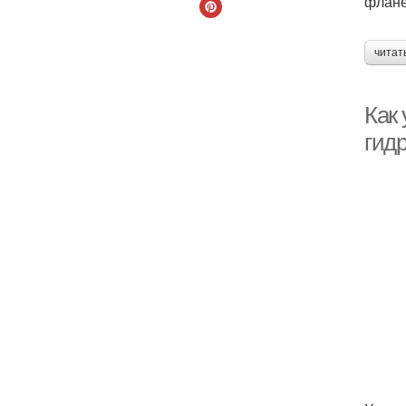
флане
читат
Как 
гид