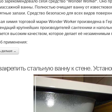
о зарекомендовало себя средство "Wonder Worker". Оно п
массажной ванны. Полностью очищает ванну от известкового
ятные запахи. Средство безопасно для всех видов поверхн
ая химия торговой марки Wonder Worker произведена в Гер
ендаций крупнейших производителей сантехники и напольн
ается высоким качеством, которое делает её незаменимым
б применения:
ь дальше →
закрепить стальную ванну к стене. Устан