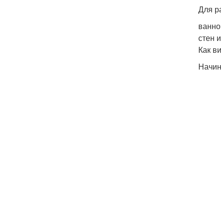
Для р
ванно
стен 
Как в
Начин