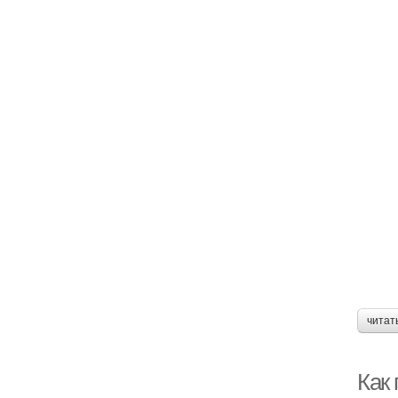
читат
Как 