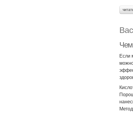
читат
Вас
Чем
Если 
можно
эффек
здоро
Кисло
Порош
нанес
Метод