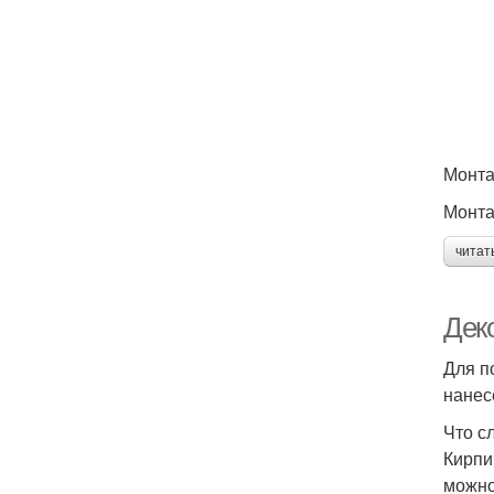
Монта
Монта
читат
Дек
Для п
нанес
Что с
Кирпи
можно