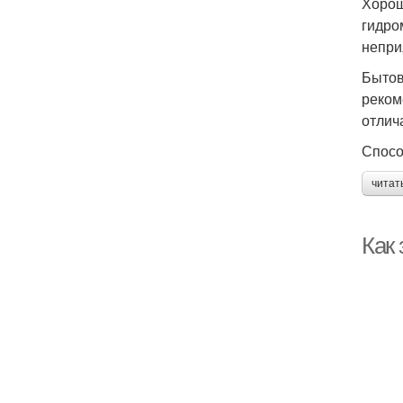
Хорош
гидро
непри
Бытов
реком
отлич
Спосо
читат
Как 