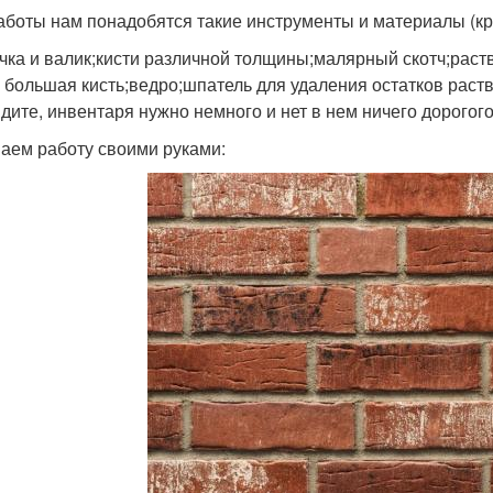
аботы нам понадобятся такие инструменты и материалы (кр
чка и валик;кисти различной толщины;малярный скотч;раств
и большая кисть;ведро;шпатель для удаления остатков раст
идите, инвентаря нужно немного и нет в нем ничего дорогого
аем работу своими руками: