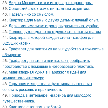
38.
Вид на Москву - сити и интерьер с характером.
39.
Советский эклектизм с винтажным акцентом.
40.
Пастель - но со смыслом.
41.
Квартира для мамы с двумя детьми: личный опыт.
42.
Дарк - минимализм: строго, выразительно, удобно.
43.
Полное руководство по отделке стен: шаг за шагом
44.
Квартира, в которой каждая стена - как фон для
будущих картин.
45.
Трафарет для плитки 20 на 20: удобство и точность в
облицовке
46.
Трафарет для стен и плитки: как преобразить
пространство с помощью многоразового пластика.
47.
Миниатюрная кухня в Париже: 10 идей для
компактного интерьера
48.
Гармония изящества и функциональности: как
сочетать роскошь и практичность
49.
Природа в интерьере: квартира для молодого
путешественника.
50.
Квартира с теплом и заботой.