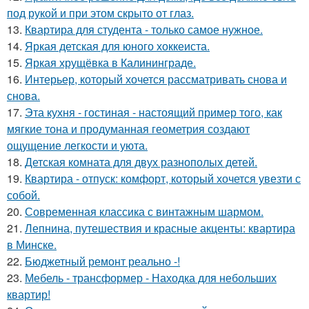
под рукой и при этом скрыто от глаз.
13.
Квартира для студента - только самое нужное.
14.
Яркая детская для юного хоккеиста.
15.
Яркая хрущёвка в Калининграде.
16.
Интерьер, который хочется рассматривать снова и
снова.
17.
Эта кухня - гостиная - настоящий пример того, как
мягкие тона и продуманная геометрия создают
ощущение легкости и уюта.
18.
Детская комната для двух разнополых детей.
19.
Квартира - отпуск: комфорт, который хочется увезти с
собой.
20.
Современная классика с винтажным шармом.
21.
Лепнина, путешествия и красные акценты: квартира
в Минске.
22.
Бюджетный ремонт реально -!
23.
Мебель - трансформер - Находка для небольших
квартир!