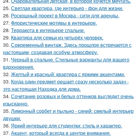
24.
Очаровательная детская, в которой хочется мечтать.
25.
Светлая квартира, где интерьер - фон для жизни.
26.
Роскошный проект в Москва - сити для аренды.
27.
Флористические мотивы в интерьере.
28.
Терракота в интерьере спальни.
29.
Квартира для семьи из четырёх человек.
30.
Современный винтаж. Здесь прошлое встречается с
настоящим, создавая особую атмосферу.
31.
Черный в спальне. Стильные варианты для вашего
вдохновения.
32.
Желтый и красный: квартира с яркими акцентами.
33.
Когда один предмет решает сразу несколько задач -
это настоящая Находка для дома.
34.
Сочетание розовых и белых оттенков выглядит очень
изысканно.
35.
Лимонный сорбет и пыльно - синий: смелый интерьер
двушки.
36.
Яркий интерьер для студентки: стиль и характер.
37.
Акцент, который всегда в центре внимания.