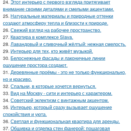
24.
Этот интерьер с первого взгляда притягивает
внимание своими деталями и смелыми акцентами.
25.
Натуральные материалы и природные оттенки
создают атмосферу тепла и близости к природе.
26.
Свежий взгляд на рабочее пространство.
27.
Квартира в комплексе Slava.
28.
Лавандовый и сливочный жёлтый: нежная смелость.
29.
Интерьер для тех, кто живёт музыкой.
30.
Белоснежные фасады и лаконичные линии
ощущение простора создают.
31.
Деревянные проёмы - это не только функционально,
но и красиво.
32.
Спальни, в которые хочется вернуться.
33.
Вид на Москву - сити и интерьер с характером.
34.
Советский эклектизм с винтажным акцентом.
35.
Интерьер, который сразу вызывает ощущение
спокойствия и уюта.
36.
Светлая и функциональная квартира для аренды.
37.
Обшивка и отделка стен фанерой: пошаговая