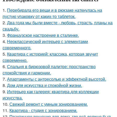
1.
Перебирала его вещи и в рюкзаке наткнулась на
пустую упаковку от каких-то таблеток.
2.
Два года мы были вместе - любовь, страсть, планы на
свадьбу.
3.
Французское настроение в сталинке.
4.
Неоклассический интерьер с элементами
современного.
5.
Квартира с историей: классика, которая звучит
современно.
6.
Спальня в бирюзовой палитре: пространство
спокойствия и гармонии.
7.
Апартаменты с антресолью и эффектной высотой.
8.
Дом для искусства и спокойной жизни.
9.
Интерьер как галерея: квартира для коллекции
искусства.
10.
Свежий ремонт с умным зонированием.
11.
Квартира - студия с зонированием.
12.
Практичное решение для дома, где всё должно быть