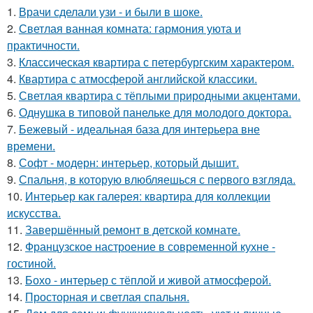
1.
Врачи сделали узи - и были в шоке.
2.
Светлая ванная комната: гармония уюта и
практичности.
3.
Классическая квартира с петербургским характером.
4.
Квартира с атмосферой английской классики.
5.
Светлая квартира с тёплыми природными акцентами.
6.
Однушка в типовой панельке для молодого доктора.
7.
Бежевый - идеальная база для интерьера вне
времени.
8.
Софт - модерн: интерьер, который дышит.
9.
Спальня, в которую влюбляешься с первого взгляда.
10.
Интерьер как галерея: квартира для коллекции
искусства.
11.
Завершённый ремонт в детской комнате.
12.
Французское настроение в современной кухне -
гостиной.
13.
Бохо - интерьер с тёплой и живой атмосферой.
14.
Просторная и светлая спальня.