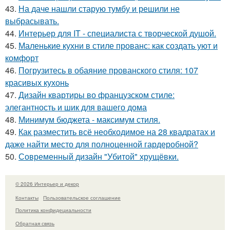
43.
На даче нашли старую тумбу и решили не
выбрасывать.
44.
Интерьер для IT - специалиста с творческой душой.
45.
Маленькие кухни в стиле прованс: как создать уют и
комфорт
46.
Погрузитесь в обаяние прованского стиля: 107
красивых кухонь
47.
Дизайн квартиры во французском стиле:
элегантность и шик для вашего дома
48.
Минимум бюджета - максимум стиля.
49.
Как разместить всё необходимое на 28 квадратах и
даже найти место для полноценной гардеробной?
50.
Современный дизайн "Убитой" хрущёвки.
© 2026 Интерьер и декор
Контакты
Пользовательское соглашение
Политика конфидециальности
Обратная связь