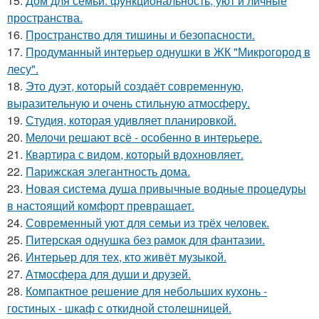
15.
Дом для семьи: функциональность, уют и личные
пространства.
16.
Пространство для тишины и безопасности.
17.
Продуманный интерьер однушки в ЖК "Микрогород в
лесу".
18.
Это дуэт, который создаёт современную,
выразительную и очень стильную атмосферу.
19.
Студия, которая удивляет планировкой.
20.
Мелочи решают всё - особенно в интерьере.
21.
Квартира с видом, который вдохновляет.
22.
Парижская элегантность дома.
23.
Новая система душа привычные водные процедуры
в настоящий комфорт превращает.
24.
Современный уют для семьи из трёх человек.
25.
Питерская однушка без рамок для фантазии.
26.
Интерьер для тех, кто живёт музыкой.
27.
Атмосфера для души и друзей.
28.
Компактное решение для небольших кухонь -
гостиных - шкаф с откидной столешницей.