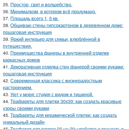
35.
Простор, свет и волшебство.
36.
Минимализм, в котором всё продумано.
37.
Площадь всего 1, 5 кв.
38.
Обшиваю стены гипсокартоном в деревянном доме:
пошаговая инструкция
39.
Яркий интерьер для семьи, влюблённой в
путешествия.
40.
Преимущества фанеры в внутренней отделке
каркасных домов
41.
Декоративная отделка стен фанерой своими руками:
пошаговая инструкция
42.
Современная классика с жизнерадостным
настроением.
43.
Уют у моря: студия с видом и тишиной.
44.
Трафареты для плитки 30х30: как создать красивые
узоры своими руками
45.
Трафареты для керамической плитки: как создать
уникальный дизайн
46.
Трафарет для плитки 20 на 20: удобство и точность в