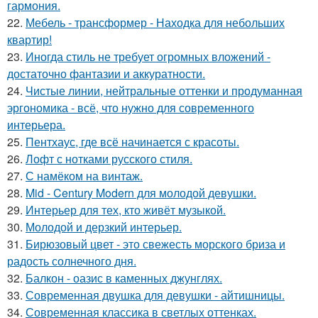
гармония.
22.
Мебель - трансформер - Находка для небольших
квартир!
23.
Иногда стиль не требует огромных вложений -
достаточно фантазии и аккуратности.
24.
Чистые линии, нейтральные оттенки и продуманная
эргономика - всё, что нужно для современного
интерьера.
25.
Пентхаус, где всё начинается с красоты.
26.
Лофт с нотками русского стиля.
27.
С намёком на винтаж.
28.
Mid - Century Modern для молодой девушки.
29.
Интерьер для тех, кто живёт музыкой.
30.
Молодой и дерзкий интерьер.
31.
Бирюзовый цвет - это свежесть морского бриза и
радость солнечного дня.
32.
Балкон - оазис в каменных джунглях.
33.
Современная двушка для девушки - айтишницы.
34.
Современная классика в светлых оттенках.