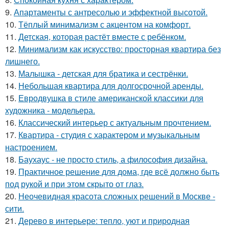
9.
Апартаменты с антресолью и эффектной высотой.
10.
Тёплый минимализм с акцентом на комфорт.
11.
Детская, которая растёт вместе с ребёнком.
12.
Минимализм как искусство: просторная квартира без
лишнего.
13.
Малышка - детская для братика и сестрёнки.
14.
Небольшая квартира для долгосрочной аренды.
15.
Евродвушка в стиле американской классики для
художника - модельера.
16.
Классический интерьер с актуальным прочтением.
17.
Квартира - студия с характером и музыкальным
настроением.
18.
Баухаус - не просто стиль, а философия дизайна.
19.
Практичное решение для дома, где всё должно быть
под рукой и при этом скрыто от глаз.
20.
Неочевидная красота сложных решений в Москве -
сити.
21.
Дерево в интерьере: тепло, уют и природная