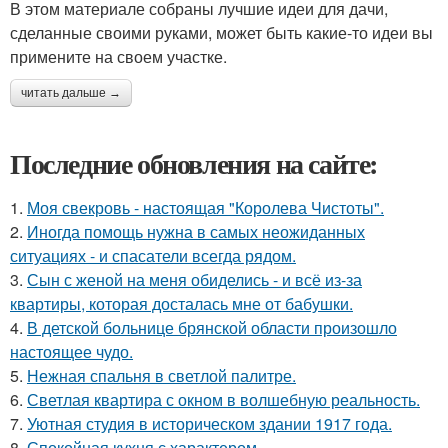
В этом материале собраны лучшие идеи для дачи,
сделанные своими руками, может быть какие-то идеи вы
примените на своем участке.
читать дальше →
Последние обновления на сайте:
1.
Моя свекровь - настоящая "Королева Чистоты".
2.
Иногда помощь нужна в самых неожиданных
ситуациях - и спасатели всегда рядом.
3.
Сын с женой на меня обиделись - и всё из-за
квартиры, которая досталась мне от бабушки.
4.
В детской больнице брянской области произошло
настоящее чудо.
5.
Нежная спальня в светлой палитре.
6.
Светлая квартира с окном в волшебную реальность.
7.
Уютная студия в историческом здании 1917 года.
8.
Спокойная кухня с характером.