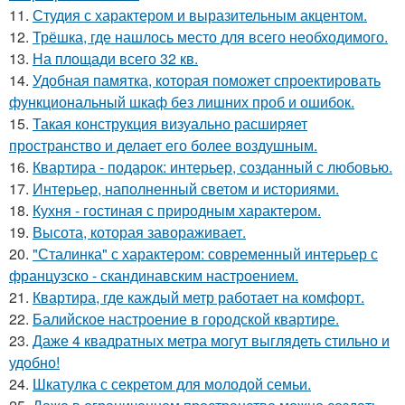
11.
Студия с характером и выразительным акцентом.
12.
Трёшка, где нашлось место для всего необходимого.
13.
На площади всего 32 кв.
14.
Удобная памятка, которая поможет спроектировать
функциональный шкаф без лишних проб и ошибок.
15.
Такая конструкция визуально расширяет
пространство и делает его более воздушным.
16.
Квартира - подарок: интерьер, созданный с любовью.
17.
Интерьер, наполненный светом и историями.
18.
Кухня - гостиная с природным характером.
19.
Высота, которая завораживает.
20.
"Сталинка" с характером: современный интерьер с
французско - скандинавским настроением.
21.
Квартира, где каждый метр работает на комфорт.
22.
Балийское настроение в городской квартире.
23.
Даже 4 квадратных метра могут выглядеть стильно и
удобно!
24.
Шкатулка с секретом для молодой семьи.