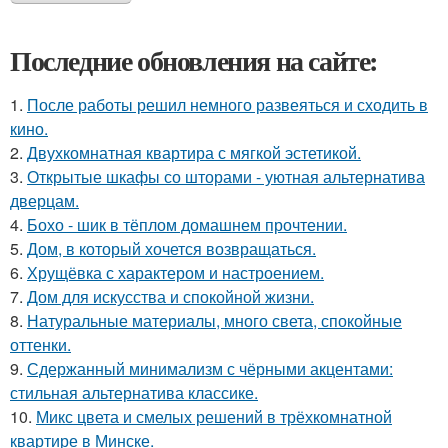
Последние обновления на сайте:
1.
После работы решил немного развеяться и сходить в
кино.
2.
Двухкомнатная квартира с мягкой эстетикой.
3.
Открытые шкафы со шторами - уютная альтернатива
дверцам.
4.
Бохо - шик в тёплом домашнем прочтении.
5.
Дом, в который хочется возвращаться.
6.
Хрущёвка с характером и настроением.
7.
Дом для искусства и спокойной жизни.
8.
Натуральные материалы, много света, спокойные
оттенки.
9.
Сдержанный минимализм с чёрными акцентами:
стильная альтернатива классике.
10.
Микс цвета и смелых решений в трёхкомнатной
квартире в Минске.