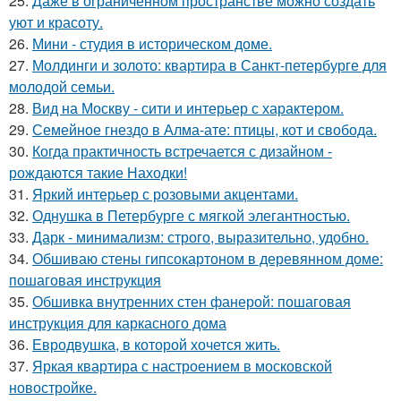
25.
Даже в ограниченном пространстве можно создать
уют и красоту.
26.
Мини - студия в историческом доме.
27.
Молдинги и золото: квартира в Санкт-петербурге для
молодой семьи.
28.
Вид на Москву - сити и интерьер с характером.
29.
Семейное гнездо в Алма-ате: птицы, кот и свобода.
30.
Когда практичность встречается с дизайном -
рождаются такие Находки!
31.
Яркий интерьер с розовыми акцентами.
32.
Однушка в Петербурге с мягкой элегантностью.
33.
Дарк - минимализм: строго, выразительно, удобно.
34.
Обшиваю стены гипсокартоном в деревянном доме:
пошаговая инструкция
35.
Обшивка внутренних стен фанерой: пошаговая
инструкция для каркасного дома
36.
Евродвушка, в которой хочется жить.
37.
Яркая квартира с настроением в московской
новостройке.