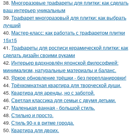
38.
Многоразовые трафареты для плитки: как сделать
ваш интерьер уникальным
39.
Трафарет многоразовый для плитки: как выбрать
лучший
40.
Мастер-класс: как работать с трафаретом плитки
15х15
41.
Трафареты для росписи керамической плитки: как
сделать дизайн своими руками
42.
Интерьер вдохновлён японской философией:
минимализм, натуральные материалы и баланс.
43.
Яркое обновление трёшки - без перепланировки!
44.
Трёхкомнатная квартира для творческой души.
45.
Квартира для аренды, но с заботой.
46.
Светлая классика для семьи с двумя детьми.
47.
Маленькая ванная - большой стиль.
48.
Стильно и просто.
49.
Стиль 90-х в ритме города.
50.
Квартира для двоих.