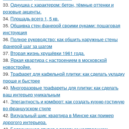
33.
Однушка с характером: бетон, тёмные оттенки и
розовые акценты.
34.
Площадь всего 1, 5 кв.
35.
Обшивка стен фанерой своими руками: пошаговая
инструкция
36.
Полное руководство: как обшить наружные стены
фанерой шаг за шагом
37.
Вторая жизнь хрущёвки 1961 года.
38.
Яркая квартира с настроением в московской
новостройке.
39.
Трафарет для кафельной плитки: как сделать укладку
проще и быстрее
40.
Многоразовые трафареты для плитки: как сделать
ваш интерьер уникальным
41.
Элегантность и комфорт: как создать кухню-гостиную
во французском стиле
42.
Визуальный шик: квартира в Минске как пример
дорогого интерьера.