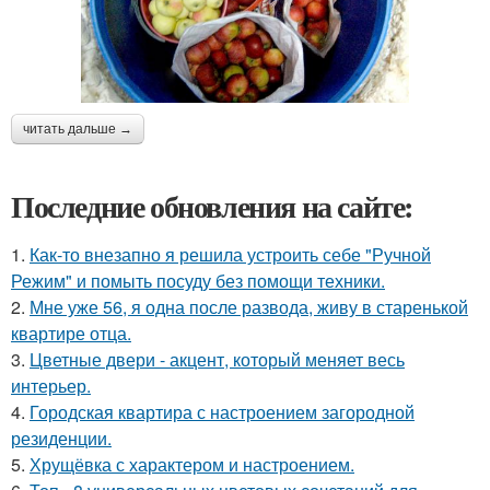
читать дальше →
Последние обновления на сайте:
1.
Как-то внезапно я решила устроить себе "Ручной
Режим" и помыть посуду без помощи техники.
2.
Мне уже 56, я одна после развода, живу в старенькой
квартире отца.
3.
Цветные двери - акцент, который меняет весь
интерьер.
4.
Городская квартира с настроением загородной
резиденции.
5.
Хрущёвка с характером и настроением.