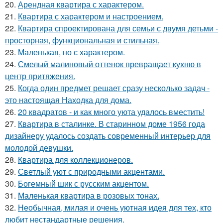
20.
Арендная квартира с характером.
21.
Квартира с характером и настроением.
22.
Квартира спроектирована для семьи с двумя детьми -
просторная, функциональная и стильная.
23.
Маленькая, но с характером.
24.
Смелый малиновый оттенок превращает кухню в
центр притяжения.
25.
Когда один предмет решает сразу несколько задач -
это настоящая Находка для дома.
26.
20 квадратов - и как много уюта удалось вместить!
27.
Квартира в сталинке. В старинном доме 1956 года
дизайнеру удалось создать современный интерьер для
молодой девушки.
28.
Квартира для коллекционеров.
29.
Светлый уют с природными акцентами.
30.
Богемный шик с русским акцентом.
31.
Маленькая квартира в розовых тонах.
32.
Необычная, милая и очень уютная идея для тех, кто
любит нестандартные решения.