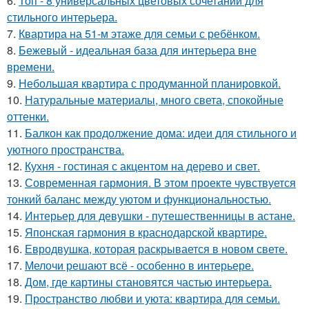
6.
Топ - 8 универсальных цветовых сочетаний для
стильного интерьера.
7.
Квартира на 51-м этаже для семьи с ребёнком.
8.
Бежевый - идеальная база для интерьера вне
времени.
9.
Небольшая квартира с продуманной планировкой.
10.
Натуральные материалы, много света, спокойные
оттенки.
11.
Балкон как продолжение дома: идеи для стильного и
уютного пространства.
12.
Кухня - гостиная с акцентом на дерево и свет.
13.
Современная гармония. В этом проекте чувствуется
тонкий баланс между уютом и функциональностью.
14.
Интерьер для девушки - путешественницы в астане.
15.
Японская гармония в краснодарской квартире.
16.
Евродвушка, которая раскрывается в новом свете.
17.
Мелочи решают всё - особенно в интерьере.
18.
Дом, где картины становятся частью интерьера.
19.
Пространство любви и уюта: квартира для семьи.