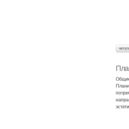
читат
План
Общие
Плани
потре
напра
эстет