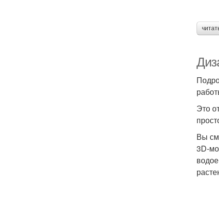
читат
Диза
Подро
работ
Это о
прост
Вы см
3D-мо
водое
расте