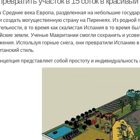
превратить участок в 15 соток в красивый
в Средние века Европа, разделенная на небольшие государ
и создать могущественную страну на Пиренеях. Из родной п
тельности, в то время как скалистая Испания в то время бы
йские земли. Ученые Мавритании смогли сохранить и усов
жения. Используя горные снега, они превратили Испанию в
танский стиль.
онцепция представляет собой простоту и индивидуальность