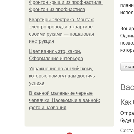
Фронтон крыши из профнастила.
плани
Фронтон из профнастила
испол
Квартиры электрика. Монтаж
электропроводки в квартире
Зонир
своими руками — пошаговая
Одним
инструкция
позво
котор
Цвет ваниль это, какой.
Оформление интерьера
читат
Упражнения по английскому,
которые помогут вам достичь
успеха
Вас
В ванной маленькие черные
Как
червячки. Насекомые в ванной:
фото и названия
Отпра
будущ
Соста