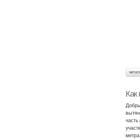
читат
Как
Добры
вытян
часть
участ
метра