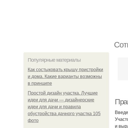
Сот
Популярные материалы
Как состыковать крышу пристройки
и дома. Какие варианты возможны
в принципе
Простой дизайн участка. Лучшие
идеи для дачи — дизайнерские
Прак
идеи для дачи и правила
Введ
обустройства дачного участка 105
Участ
фото
и выр