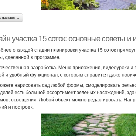
ь дальше →
йн участка 15 соток: основные советы и 
бнее о каждой стадии планировки участка 15 соток прямо
ы, сделанной в программе.
течественная разработка. Меню приложения, видеоуроки и 
ой и удобный функционал, с которым справится даже нович
ожете нарисовать сад любой формы, смоделировать рельеф
делей есть большой ассортимент зеленых насаждений, зда
мов, освещения. Любой объект можно редактировать. Напри
ний и построек.