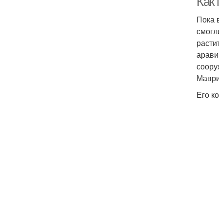
Как 
Пока 
смогл
расти
арави
соору
Маври
Его к