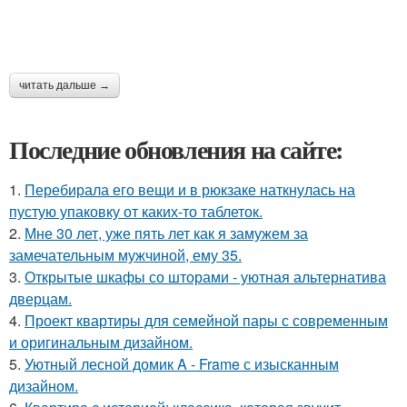
читать дальше →
Последние обновления на сайте:
1.
Перебирала его вещи и в рюкзаке наткнулась на
пустую упаковку от каких-то таблеток.
2.
Мне 30 лет, уже пять лет как я замужем за
замечательным мужчиной, ему 35.
3.
Открытые шкафы со шторами - уютная альтернатива
дверцам.
4.
Проект квартиры для семейной пары с современным
и оригинальным дизайном.
5.
Уютный лесной домик A - Frame с изысканным
дизайном.