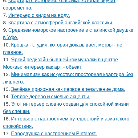
6.
Квартира с историей: классика, которая звучит
современно.
7.
Интерьер с видом на воду.
8.
Квартира с атмосферой английской классики.
9.
Средиземноморское настроение в сталинской двушке
в Уфе.
10.
Крошка - студия, которая доказывает: метры - не
главное.
11.
Яркий редизайн бывшей коммуналки в центре
Москвы: интерьер как арт - объект.
12.
Минимализм как искусство: просторная квартира без
лишнего.
13.
Зелёная прихожая как первое впечатление дома.
14.
Тёплое дерево и смелые акценты.
15.
Этот интерьер словно создан для спокойной жизни
без спешки.
16.
Интерьер с настроением путешествий и азиатского
спокойствия.
17.
Евродвушка с настроением Pinterest.