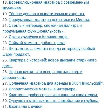
18.
Дореволюционная квартира с современным
звучанием.
19.
Тёплое дерево и выразительные акценты.
20.
Продуманная квартира для семьи из Минска.
21.
Светлый интерьер, спокойная палитра и
продуманная функциональность -.
22.
Яркая хрущёвка в Калининграде.
23.
Поймай момент - добавь цвета!
24.
Винтажные элементы всегда интерьеру особый
шарм придают.
25.
Квартира с историей: новое дыхание старинного
дома.
26.
Черная кухня - это всегда про характер и
уверенность.
27.
Солнечная квартира для аренды в ЖК "Никольский".
28.
Флористические мотивы в интерьере.
29.
Квартира профессора с изысканным характером.
30.
Однушка в матовых тонах: спокойствие и глубина.
31.
Джапанди с душой.