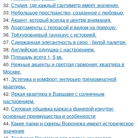
32.
Студия, где каждый сантиметр имеет значение.
33.
Небольшое пространство, созданное с любовью.
34.
Акцент, который всегда в центре внимания.
35.
Апартаменты с террасой и видом на природу.
36.
Трёхуровневый таунхаус с историей.
37.
Сдержанная элегантность в серо - белой палитре.
38.
Английская однушка с настроением.
39.
Площадь всего 1, 5 кв.
40.
Нежные акценты и светлая гармония: квартира в
Москве.
41.
Эстетика и комфорт: интерьер трёхкомнатной
квартиры.
42.
Яркая квартира в Варшаве с солнечным
настроением.
43.
Силовая обшивка каркаса фанерой изнутри:
основные преимущества и особенности
44.
Какие парки и скверы Воронежа имеют историческое
значение