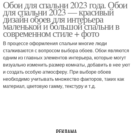
Обои для спальни 2023 года. Обои
Современный стиль
Стиль в интерьере
для спальни 2023 — красивый
дизайн обоев для интерьера
маленькой и большой спальни в
современном стиле + фото
Дизайнерские спальни
Дизайнерские стили
В процессе оформления спальни многие люди
сталкиваются с вопросом выбора обоев. Обои являются
одним из главных элементов интерьера, которые могут
визуально изменить размер комнаты, добавить в нее уют
Английский стиль
Трендовые стили
и создать особую атмосферу. При выборе обоев
необходимо учитывать множество факторов, таких как
материал, цветовую гамму, текстуру и т.д.