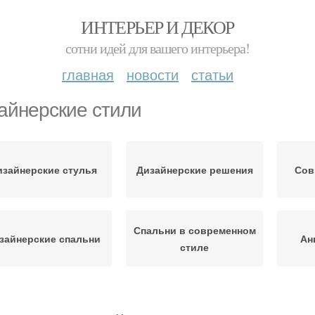
ИНТЕРЬЕР И ДЕКОР
сотни идей для вашего интерьера!
главная
новости
статьи
айнерские стили
изайнерские стулья
Дизайнерские решения
Сов
Спальни в современном
зайнерские спальни
Ан
стиле
Ква
Трендовые стили
Дизайнерские столы