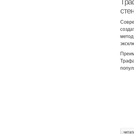
Тра
сте
Совре
созда
метод
экскл
Преим
Трафа
попул
читат