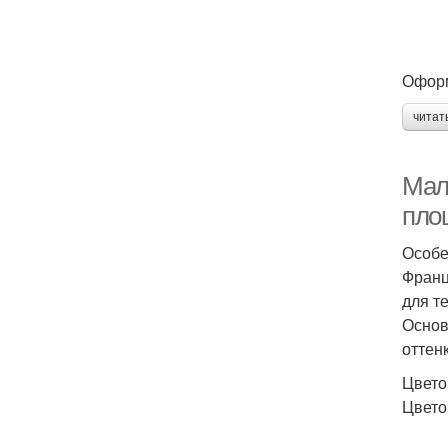
Оформ
читат
Мал
пло
Особе
Франц
для т
Основ
оттен
Цвето
Цвето