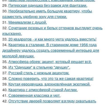
29.
Питерская однушка без рамок для фантазии.
30.
Необязательно иметь большую квартиру, чтобы
разместить удобную зону для стирки.
31.
Минимализм с душой.
32.
Сочетание розовых и белых оттенков выглядит очень
изысканно.
33.
20 квадратов - и как много уюта удалось вместить!
34.
Квартира в сталинке. В старинном доме 1956 года
дизайнеру удалось создать современный интерьер для
молодой девушки.
35.
Атмосфера обоев: акцент, который решает всё.
36.
Из "Однушки" в стильную "двушку".
37.
Русский стиль с нежным акцентом.
38.
Сложно поверить, что это та же самая квартира!
39.
Крутая евродвушка, вдохновлённая экзотикой.
40.
Квартира с атмосферой старой Англии.
41.
Современная классика и уют.
42.
Отсутствие дверей позволяет взгляду охватывать