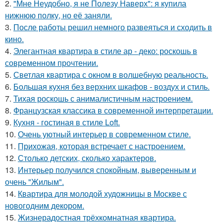
2.
"Мне Неудобно, я не Полезу Наверх": я купила
нижнюю полку, но её заняли.
3.
После работы решил немного развеяться и сходить в
кино.
4.
Элегантная квартира в стиле ар - деко: роскошь в
современном прочтении.
5.
Светлая квартира с окном в волшебную реальность.
6.
Большая кухня без верхних шкафов - воздух и стиль.
7.
Тихая роскошь с анималистичным настроением.
8.
Французская классика в современной интерпретации.
9.
Кухня - гостиная в стиле Loft.
10.
Очень уютный интерьер в современном стиле.
11.
Прихожая, которая встречает с настроением.
12.
Столько детских, сколько характеров.
13.
Интерьер получился спокойным, выверенным и
очень "Жилым".
14.
Квартира для молодой художницы в Москве с
новогодним декором.
15.
Жизнерадостная трёхкомнатная квартира.