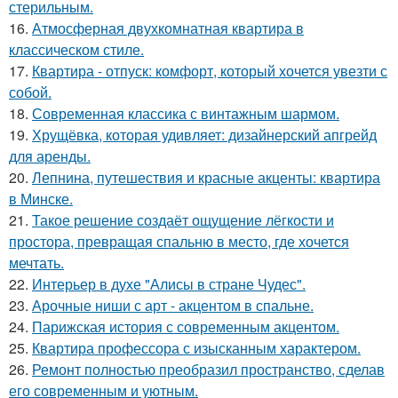
стерильным.
16.
Атмосферная двухкомнатная квартира в
классическом стиле.
17.
Квартира - отпуск: комфорт, который хочется увезти с
собой.
18.
Современная классика с винтажным шармом.
19.
Хрущёвка, которая удивляет: дизайнерский апгрейд
для аренды.
20.
Лепнина, путешествия и красные акценты: квартира
в Минске.
21.
Такое решение создаёт ощущение лёгкости и
простора, превращая спальню в место, где хочется
мечтать.
22.
Интерьер в духе "Алисы в стране Чудес".
23.
Арочные ниши с арт - акцентом в спальне.
24.
Парижская история с современным акцентом.
25.
Квартира профессора с изысканным характером.
26.
Ремонт полностью преобразил пространство, сделав
его современным и уютным.