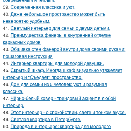
39.
Современная классика и уют.
40.
Даже небольшое пространство может быть
невероятно удобным.
41.
Светлый интерьер для семьи с двумя детьми.
42.
Преимущества фанеры в внутренней отделке
каркасных домов
43.
Обшивка стен фанерой внутри дома своими руками:
пошаговая инструкция
44.
Интерьер квартиры для молодой девушки.
45.
Скрытый шкаф. Иногда шкаф визуально утяжеляет
интерьер и "Съедает" пространство.
46.
Дом для семьи из 5 человек: уют и разумная
классика.
47.
Чёрно-белый ковер - трендовый акцент в любой
интерьер.
48.
Этот интерьер - о спокойствии, свете и тонком вкусе.
49.
Светлая квартира в Петербурге.
50.
Природа в интерьере: квартира для молодого