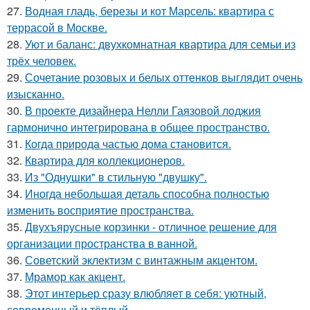
27.
Водная гладь, березы и кот Марсель: квартира с
террасой в Москве.
28.
Уют и баланс: двухкомнатная квартира для семьи из
трёх человек.
29.
Сочетание розовых и белых оттенков выглядит очень
изысканно.
30.
В проекте дизайнера Нелли Гаязовой лоджия
гармонично интегрирована в общее пространство.
31.
Когда природа частью дома становится.
32.
Квартира для коллекционеров.
33.
Из "Однушки" в стильную "двушку".
34.
Иногда небольшая деталь способна полностью
изменить восприятие пространства.
35.
Двухъярусные корзинки - отличное решение для
организации пространства в ванной.
36.
Советский эклектизм с винтажным акцентом.
37.
Мрамор как акцент.
38.
Этот интерьер сразу влюбляет в себя: уютный,
современный и тёплый.