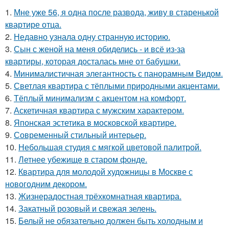
1.
Мне уже 56, я одна после развода, живу в старенькой
квартире отца.
2.
Недавно узнала одну странную историю.
3.
Сын с женой на меня обиделись - и всё из-за
квартиры, которая досталась мне от бабушки.
4.
Минималистичная элегантность с панорамным Видом.
5.
Светлая квартира с тёплыми природными акцентами.
6.
Тёплый минимализм с акцентом на комфорт.
7.
Аскетичная квартира с мужским характером.
8.
Японская эстетика в московской квартире.
9.
Современный стильный интерьер.
10.
Небольшая студия с мягкой цветовой палитрой.
11.
Летнее убежище в старом фонде.
12.
Квартира для молодой художницы в Москве с
новогодним декором.
13.
Жизнерадостная трёхкомнатная квартира.
14.
Закатный розовый и свежая зелень.
15.
Белый не обязательно должен быть холодным и