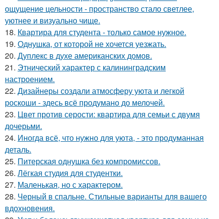
ощущение цельности - пространство стало светлее,
уютнее и визуально чище.
18.
Квартира для студента - только самое нужное.
19.
Однушка, от которой не хочется уезжать.
20.
Дуплекс в духе американских домов.
21.
Этнический характер с калининградским
настроением.
22.
Дизайнеры создали атмосферу уюта и легкой
роскоши - здесь всё продумано до мелочей.
23.
Цвет против серости: квартира для семьи с двумя
дочерьми.
24.
Иногда всё, что нужно для уюта, - это продуманная
деталь.
25.
Питерская однушка без компромиссов.
26.
Лёгкая студия для студентки.
27.
Маленькая, но с характером.
28.
Черный в спальне. Стильные варианты для вашего
вдохновения.