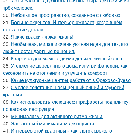
29.
Уют и баланс: двухкомнатная квартира для семьи из
трёх человек.
30.
Небольшое пространство, созданное с любовью.
31.
Больше акцентов! Интерьер оживает, когда в нём
есть яркие детали.
32.
Яркие краски - яркая жизнь!
33.
Необычная, милая и очень уютная идея для тех, кто
любит нестандартные решения.
34.
Квартира для мамы с двумя детьми: личный опыт.
35.
Утепление деревянного дома изнутри фанерой: как
сэкономить на отоплении и улучшить комфорт
36.
Какие культурные центры работают в Орехово-Зуево
37.
Смелое сочетание: насыщенный синий и глубокий
красный.
38.
Как использовать клеющиеся трафареты под плитку:
пошаговая инструкция
39.
Минимализм для активного ритма жизни.
40.
Элегантный минимализм для юриста.
41.
Интерьер этой квартиры - как глоток свежего