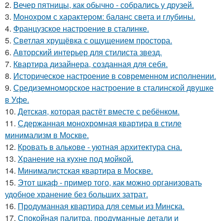
2.
Вечер пятницы, как обычно - собрались у друзей.
3.
Монохром с характером: баланс света и глубины.
4.
Французское настроение в сталинке.
5.
Светлая хрущёвка с ощущением простора.
6.
Авторский интерьер для стилиста звезд.
7.
Квартира дизайнера, созданная для себя.
8.
Историческое настроение в современном исполнении.
9.
Средиземноморское настроение в сталинской двушке
в Уфе.
10.
Детская, которая растёт вместе с ребёнком.
11.
Сдержанная монохромная квартира в стиле
минимализм в Москве.
12.
Кровать в алькове - уютная архитектура сна.
13.
Хранение на кухне под мойкой.
14.
Минималистская квартира в Москве.
15.
Этот шкаф - пример того, как можно организовать
удобное хранение без больших затрат.
16.
Продуманная квартира для семьи из Минска.
17.
Спокойная палитра, продуманные детали и