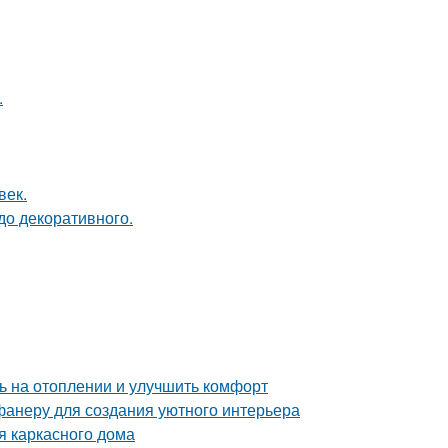
.
век.
до декоративного.
ь на отоплении и улучшить комфорт
фанеру для создания уютного интерьера
я каркасного дома