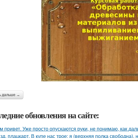
ь дальше →
ледние обновления на сайте:
м привет. Уже просто опускаются руки, не понимаю, как дал
зд, плацкарт. В купе нас трое: я (верхняя полка свободна),