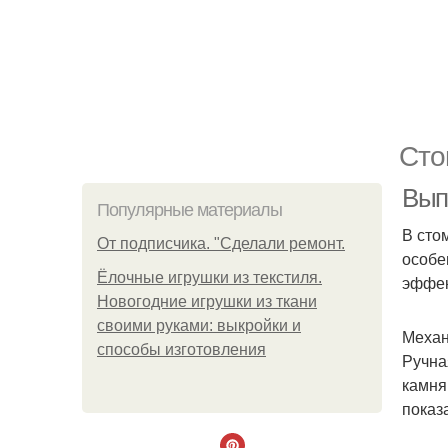
Сто
Вып
Популярные материалы
В сто
От подписчика. "Сделали ремонт.
особе
Ёлочные игрушки из текстиля.
эффек
Новогодние игрушки из ткани
своими руками: выкройки и
Механ
способы изготовления
Ручна
камня
показ