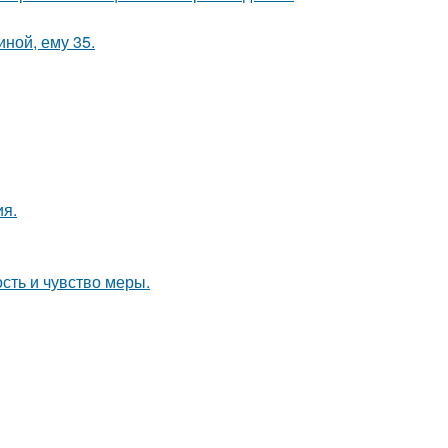
иной, ему 35.
ия.
ость и чувство меры.