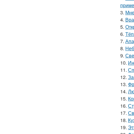
приме
3.
Мне
4.
Вра
5.
Отк
6.
Тёп
7.
Апа
8.
Неб
9.
Све
10.
Ин
11.
Сп
12.
За
13.
Фр
14.
Лю
15.
Ко
16.
Ст
17.
Св
18.
Ку
19.
Эт