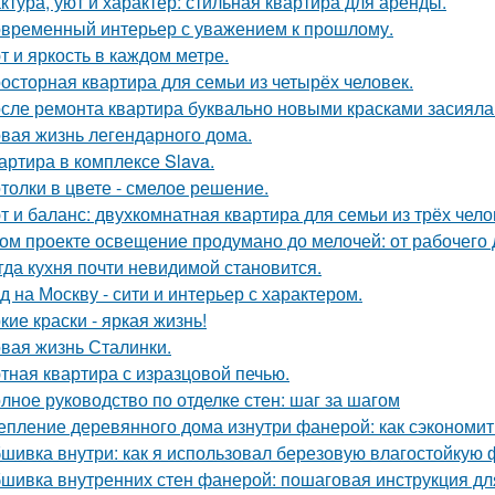
ктура, уют и характер: стильная квартира для аренды.
временный интерьер с уважением к прошлому.
т и яркость в каждом метре.
осторная квартира для семьи из четырёх человек.
сле ремонта квартира буквально новыми красками засияла
вая жизнь легендарного дома.
артира в комплексе Slava.
толки в цвете - смелое решение.
т и баланс: двухкомнатная квартира для семьи из трёх чело
ом проекте освещение продумано до мелочей: от рабочего 
гда кухня почти невидимой становится.
д на Москву - сити и интерьер с характером.
кие краски - яркая жизнь!
вая жизнь Сталинки.
тная квартира с изразцовой печью.
лное руководство по отделке стен: шаг за шагом
епление деревянного дома изнутри фанерой: как сэкономит
шивка внутри: как я использовал березовую влагостойкую 
шивка внутренних стен фанерой: пошаговая инструкция дл