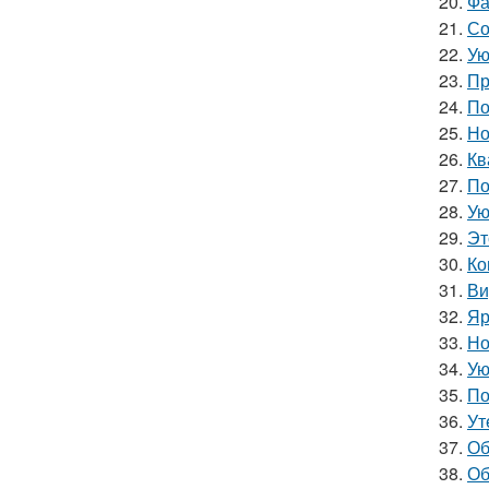
20.
Фа
21.
Со
22.
Ую
23.
Пр
24.
По
25.
Но
26.
Кв
27.
По
28.
Ую
29.
Эт
30.
Ко
31.
Ви
32.
Яр
33.
Но
34.
Ую
35.
По
36.
Ут
37.
Об
38.
Об