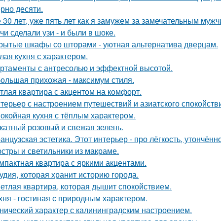
рно десяти.
 30 лет, уже пять лет как я замужем за замечательным мужч
чи сделали узи - и были в шоке.
рытые шкафы со шторами - уютная альтернатива дверцам.
лая кухня с характером.
ртаменты с антресолью и эффектной высотой.
ольшая прихожая - максимум стиля.
тлая квартира с акцентом на комфорт.
терьер с настроением путешествий и азиатского спокойств
окойная кухня с тёплым характером.
катный розовый и свежая зелень.
анцузская эстетика. Этот интерьер - про лёгкость, утончённ
стры и светильники из макраме.
мпактная квартира с яркими акцентами.
удия, которая хранит историю города.
етлая квартира, которая дышит спокойствием.
хня - гостиная с природным характером.
нический характер с калининградским настроением.