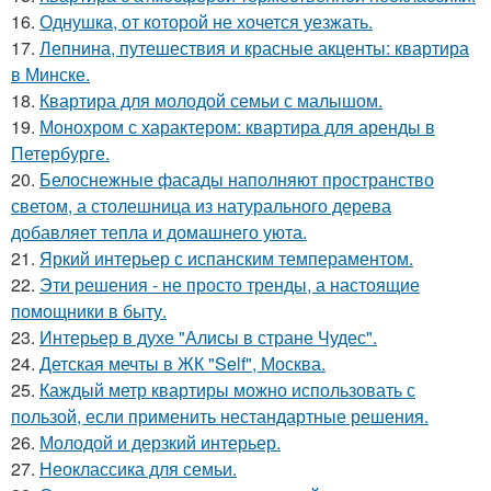
16.
Однушка, от которой не хочется уезжать.
17.
Лепнина, путешествия и красные акценты: квартира
в Минске.
18.
Квартира для молодой семьи с малышом.
19.
Монохром с характером: квартира для аренды в
Петербурге.
20.
Белоснежные фасады наполняют пространство
светом, а столешница из натурального дерева
добавляет тепла и домашнего уюта.
21.
Яркий интерьер с испанским темпераментом.
22.
Эти решения - не просто тренды, а настоящие
помощники в быту.
23.
Интерьер в духе "Алисы в стране Чудес".
24.
Детская мечты в ЖК "Self", Москва.
25.
Каждый метр квартиры можно использовать с
пользой, если применить нестандартные решения.
26.
Молодой и дерзкий интерьер.
27.
Неоклассика для семьи.