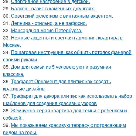
28.
Спортивное настроение в детской.
29.
Балкон - оазис в каменных джунглях.
30.
Советский эклектизм с винтажным акцентом.
31.
Лепнина - стильно, а не пафосно.
32.
Мансардная магия Петербурга.
33.
Нежные акценты и светлая гармония: квартира в
Москве.
34.
Пошаговая инструкция: как обшить потолок фанерой
своими руками
35.
Дом для семьи из 5 человек: уют и разумная
классика.
36.
Трафарет Орнамент для плитки: как создать
красивые дизайны
37.
Трафарет для декора плитки: как использовать набор
шаблонов для создания красивых узоров
38.
Жемчужно-серая квартира для семьи с ребёнком и
собакой.
39.
Мы показываем красивую террасу с потрясающим
видом на горы.