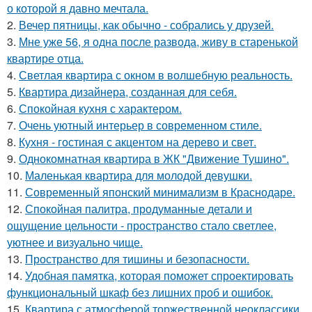
о которой я давно мечтала.
2.
Вечер пятницы, как обычно - собрались у друзей.
3.
Мне уже 56, я одна после развода, живу в старенькой
квартире отца.
4.
Светлая квартира с окном в волшебную реальность.
5.
Квартира дизайнера, созданная для себя.
6.
Спокойная кухня с характером.
7.
Очень уютный интерьер в современном стиле.
8.
Кухня - гостиная с акцентом на дерево и свет.
9.
Однокомнатная квартира в ЖК "Движение Тушино".
10.
Маленькая квартира для молодой девушки.
11.
Современный японский минимализм в Краснодаре.
12.
Спокойная палитра, продуманные детали и
ощущение цельности - пространство стало светлее,
уютнее и визуально чище.
13.
Пространство для тишины и безопасности.
14.
Удобная памятка, которая поможет спроектировать
функциональный шкаф без лишних проб и ошибок.
15.
Квартира с атмосферой торжественной неоклассики.