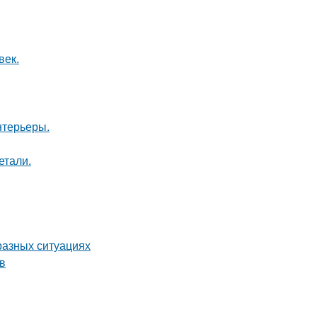
век.
нтерьеры.
етали.
разных ситуациях
в