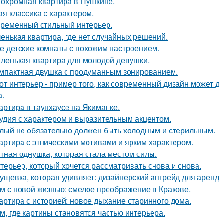
охромная квартира в Пушкине.
ая классика с характером.
ременный стильный интерьер.
енькая квартира, где нет случайных решений.
е детские комнаты с похожим настроением.
ленькая квартира для молодой девушки.
мпактная двушка с продуманным зонированием.
от интерьер - пример того, как современный дизайн может д
а.
артира в таунхаусе на Якиманке.
удия с характером и выразительным акцентом.
лый не обязательно должен быть холодным и стерильным.
артира с этническими мотивами и ярким характером.
тная однушка, которая стала местом силы.
терьер, который хочется рассматривать снова и снова.
ущёвка, которая удивляет: дизайнерский апгрейд для аренд
м с новой жизнью: смелое преображение в Кракове.
артира с историей: новое дыхание старинного дома.
м, где картины становятся частью интерьера.