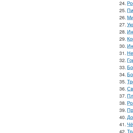
24.
Ро
25.
Пи
26.
Ми
27.
Ую
28.
Ин
29.
Ко
30.
Ин
31.
Не
32.
Го
33.
Бо
34.
Бо
35.
Тр
36.
Св
37.
Пл
38.
Ро
39.
Пр
40.
До
41.
Чё
42.
Тр