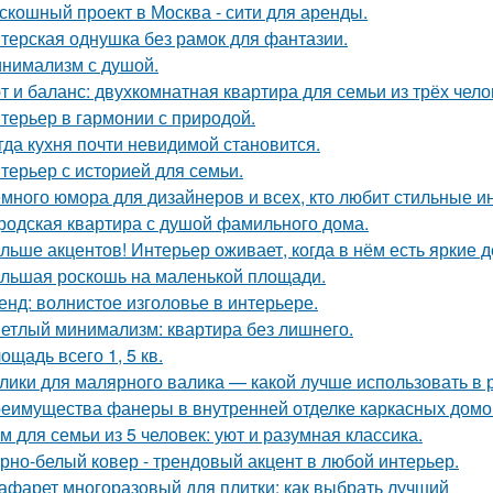
скошный проект в Москва - сити для аренды.
терская однушка без рамок для фантазии.
нимализм с душой.
т и баланс: двухкомнатная квартира для семьи из трёх чело
терьер в гармонии с природой.
гда кухня почти невидимой становится.
терьер с историей для семьи.
много юмора для дизайнеров и всех, кто любит стильные и
родская квартира с душой фамильного дома.
льше акцентов! Интерьер оживает, когда в нём есть яркие д
льшая роскошь на маленькой площади.
енд: волнистое изголовье в интерьере.
етлый минимализм: квартира без лишнего.
ощадь всего 1, 5 кв.
лики для малярного валика — какой лучше использовать в 
еимущества фанеры в внутренней отделке каркасных домо
м для семьи из 5 человек: уют и разумная классика.
рно-белый ковер - трендовый акцент в любой интерьер.
афарет многоразовый для плитки: как выбрать лучший