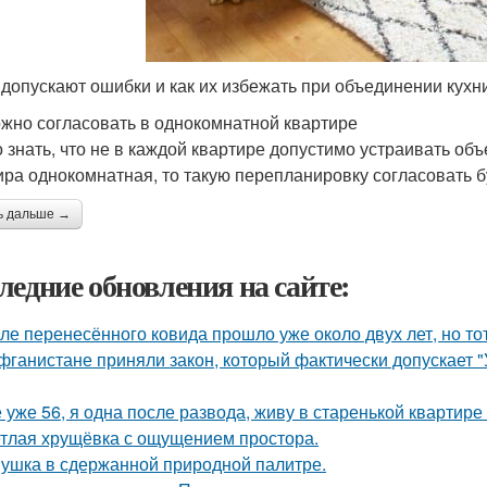
 допускают ошибки и как их избежать при объединении кухни 
ожно согласовать в однокомнатной квартире
 знать, что не в каждой квартире допустимо устраивать об
ира однокомнатная, то такую перепланировку согласовать б
ь дальше →
ледние обновления на сайте:
ле перенесённого ковида прошло уже около двух лет, но тот
фганистане приняли закон, который фактически допускает 
 уже 56, я одна после развода, живу в старенькой квартире 
тлая хрущёвка с ощущением простора.
ушка в сдержанной природной палитре.