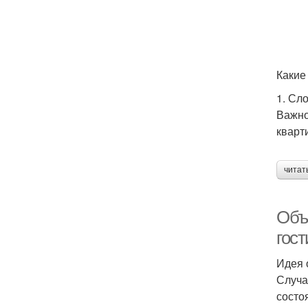
Какие
1. Сл
Важно
кварт
читат
Объ
гос
Идея 
Случа
состо