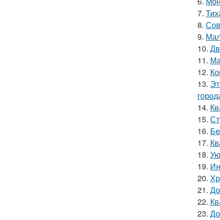
6.
Мон
7.
Тих
8.
Сов
9.
Мал
10.
Дв
11.
Ма
12.
Ко
13.
Эт
город
14.
Кв
15.
Ст
16.
Бе
17.
Кв
18.
Ую
19.
Ин
20.
Хр
21.
До
22.
Кв
23.
До