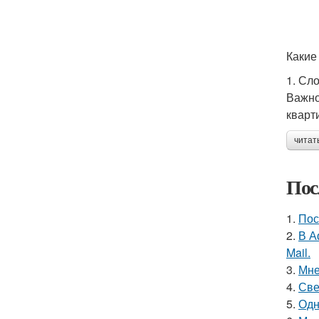
Какие
1. Сл
Важно
кварт
читат
Пос
1.
Пос
2.
В А
Mail.
3.
Мне
4.
Све
5.
Одн