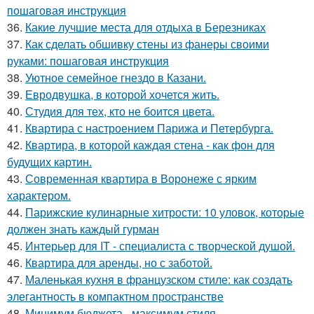
пошаговая инструкция
36.
Какие лучшие места для отдыха в Березниках
37.
Как сделать обшивку стены из фанеры своими
руками: пошаговая инструкция
38.
Уютное семейное гнездо в Казани.
39.
Евродвушка, в которой хочется жить.
40.
Студия для тех, кто не боится цвета.
41.
Квартира с настроением Парижа и Петербурга.
42.
Квартира, в которой каждая стена - как фон для
будущих картин.
43.
Современная квартира в Воронеже с ярким
характером.
44.
Парижские кулинарные хитрости: 10 уловок, которые
должен знать каждый гурман
45.
Интерьер для IT - специалиста с творческой душой.
46.
Квартира для аренды, но с заботой.
47.
Маленькая кухня в французском стиле: как создать
элегантность в компактном пространстве
48.
Минимум бюджета - максимум стиля.