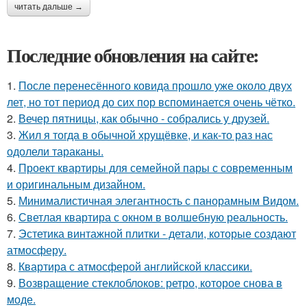
читать дальше →
Последние обновления на сайте:
1.
После перенесённого ковида прошло уже около двух
лет, но тот период до сих пор вспоминается очень чётко.
2.
Вечер пятницы, как обычно - собрались у друзей.
3.
Жил я тогда в обычной хрущёвке, и как-то раз нас
одолели тараканы.
4.
Проект квартиры для семейной пары с современным
и оригинальным дизайном.
5.
Минималистичная элегантность с панорамным Видом.
6.
Светлая квартира с окном в волшебную реальность.
7.
Эстетика винтажной плитки - детали, которые создают
атмосферу.
8.
Квартира с атмосферой английской классики.
9.
Возвращение стеклоблоков: ретро, которое снова в
моде.