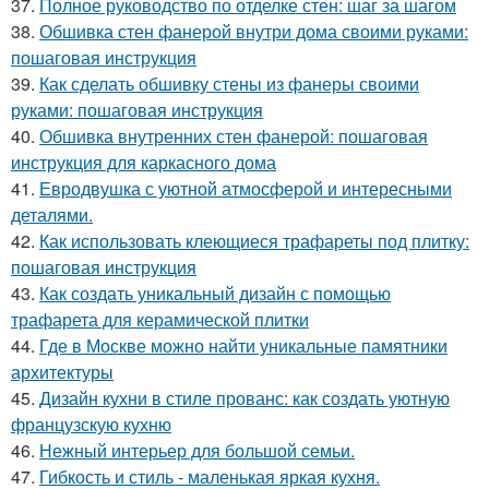
37.
Полное руководство по отделке стен: шаг за шагом
38.
Обшивка стен фанерой внутри дома своими руками:
пошаговая инструкция
39.
Как сделать обшивку стены из фанеры своими
руками: пошаговая инструкция
40.
Обшивка внутренних стен фанерой: пошаговая
инструкция для каркасного дома
41.
Евродвушка с уютной атмосферой и интересными
деталями.
42.
Как использовать клеющиеся трафареты под плитку:
пошаговая инструкция
43.
Как создать уникальный дизайн с помощью
трафарета для керамической плитки
44.
Где в Москве можно найти уникальные памятники
архитектуры
45.
Дизайн кухни в стиле прованс: как создать уютную
французскую кухню
46.
Нежный интерьер для большой семьи.
47.
Гибкость и стиль - маленькая яркая кухня.