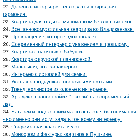
22.
Дерево в интерьере: тепло, уют и природная
гармония.
23.
Квартира для отдыха: минимализм без лишних слов.
24.
Все по-новому: стильная квартира во Владикавказе.
25.
Превращение, которое вдохновляет!
26.
Современный интерьер с уважением к прошлому.
27.
Квартира с памятью о бабушке.
28.
Квартира с круговой планировкой.
29.
Маленькая, но с характером.
30.
Интерьер с историей для семьи.
31.
Уютная евродвушка с восточными нотками.
32.
Тренд: волнистое изголовье в интерьере.
33.
Ар - деко в новостройке: "Гэтсби" на современный
лад.
34.
Батареи и подоконники часто остаются без внимания
- но именно они могут задать тон всему интерьеру.
35.
Современная классика и уют.
36.
Монохром и фактуры: квартира в Пушкине.