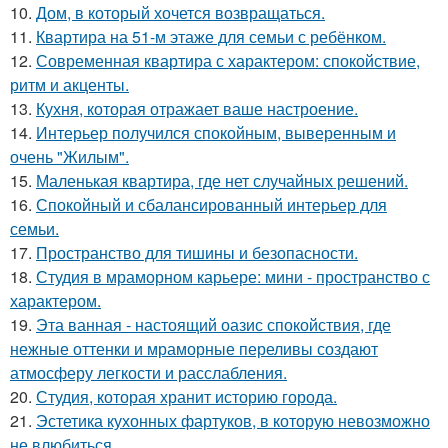
10.
Дом, в который хочется возвращаться.
11.
Квартира на 51-м этаже для семьи с ребёнком.
12.
Современная квартира с характером: спокойствие,
ритм и акценты.
13.
Кухня, которая отражает ваше настроение.
14.
Интерьер получился спокойным, выверенным и
очень "Жилым".
15.
Маленькая квартира, где нет случайных решений.
16.
Спокойный и сбалансированный интерьер для
семьи.
17.
Пространство для тишины и безопасности.
18.
Студия в мраморном карьере: мини - пространство с
характером.
19.
Эта ванная - настоящий оазис спокойствия, где
нежные оттенки и мраморные переливы создают
атмосферу легкости и расслабления.
20.
Студия, которая хранит историю города.
21.
Эстетика кухонных фартуков, в которую невозможно
не влюбиться.