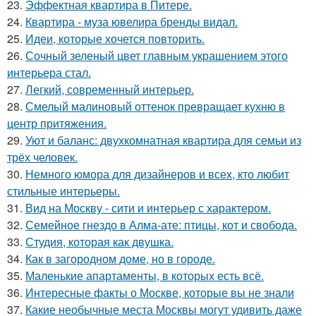
23.
Эффектная квартира в Питере.
24.
Квартира - муза ювелира бренды видал.
25.
Идеи, которые хочется повторить.
26.
Сочный зеленый цвет главным украшением этого
интерьера стал.
27.
Легкий, современный интерьер.
28.
Смелый малиновый оттенок превращает кухню в
центр притяжения.
29.
Уют и баланс: двухкомнатная квартира для семьи из
трёх человек.
30.
Немного юмора для дизайнеров и всех, кто любит
стильные интерьеры.
31.
Вид на Москву - сити и интерьер с характером.
32.
Семейное гнездо в Алма-ате: птицы, кот и свобода.
33.
Студия, которая как двушка.
34.
Как в загородном доме, но в городе.
35.
Маленькие апартаменты, в которых есть всё.
36.
Интересные факты о Москве, которые вы не знали
37.
Какие необычные места Москвы могут удивить даже