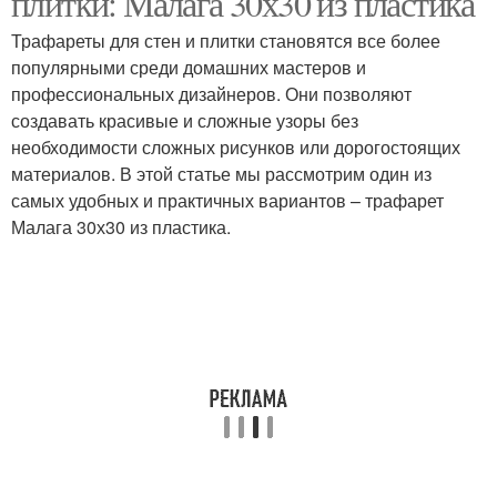
плитки: Малага 30х30 из пластика
трафаретами
Трафареты для стен и плитки становятся все более
популярными среди домашних мастеров и
Многоразовый
профессиональных дизайнеров. Они позволяют
Уход за трафаретами
трафарет
создавать красивые и сложные узоры без
необходимости сложных рисунков или дорогостоящих
материалов. В этой статье мы рассмотрим один из
самых удобных и практичных вариантов – трафарет
Трафарет на разных
Трафареты из прочного
Малага 30х30 из пластика.
поверхностях
пластика
Трафарет без
Трафареты для стен
размазываний
Уход за трафаретом