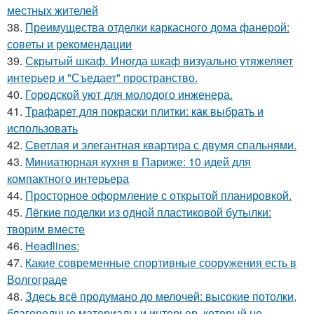
местных жителей
38.
Преимущества отделки каркасного дома фанерой:
советы и рекомендации
39.
Скрытый шкаф. Иногда шкаф визуально утяжеляет
интерьер и "Съедает" пространство.
40.
Городской уют для молодого инженера.
41.
Трафарет для покраски плитки: как выбрать и
использовать
42.
Светлая и элегантная квартира с двумя спальнями.
43.
Миниатюрная кухня в Париже: 10 идей для
компактного интерьера
44.
Просторное оформление с открытой планировкой.
45.
Лёгкие поделки из одной пластиковой бутылки:
творим вместе
46.
Headlines:
47.
Какие современные спортивные сооружения есть в
Волгограде
48.
Здесь всё продумано до мелочей: высокие потолки,
благородные материалы и интерьер, который не