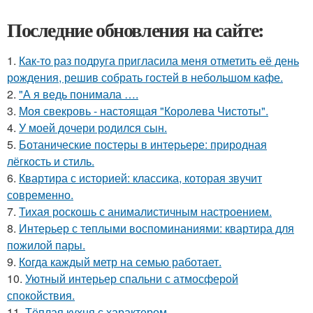
Последние обновления на сайте:
1.
Как-то раз подруга пригласила меня отметить её день
рождения, решив собрать гостей в небольшом кафе.
2.
"А я ведь понимала ….
3.
Моя свекровь - настоящая "Королева Чистоты".
4.
У моей дочери родился сын.
5.
Ботанические постеры в интерьере: природная
лёгкость и стиль.
6.
Квартира с историей: классика, которая звучит
современно.
7.
Тихая роскошь с анималистичным настроением.
8.
Интерьер с теплыми воспоминаниями: квартира для
пожилой пары.
9.
Когда каждый метр на семью работает.
10.
Уютный интерьер спальни с атмосферой
спокойствия.
11.
Тёплая кухня с характером.