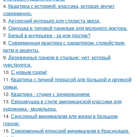
4.
Квартира с историей: классика, которая звучит
современно.
5.
Авторский интерьер для стилиста звезд.
6.
Однушка в типовой панельке для молодого доктора.
7.
Белый в интерьере - за или против?
8.
Современная квартира с характером: спокойствие,
ритм и акценты.
9.
Деревянные панели в спальне: уют, который
чувствуется.
10.
С новым годом!
11.
Квартира с личной террасой для большой и дружной
семьи.
12.
Квартира - студия с зонированием.
13.
Евродвушка в стиле американской классики для
художника - модельера.
14.
Сенсорный минимализм для жизни в большом
городе.
15.
Современный японский минимализм в Краснодаре.