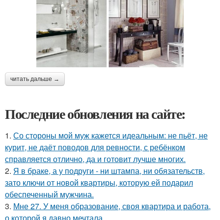
читать дальше →
Последние обновления на сайте:
1.
Со стороны мой муж кажется идеальным: не пьёт, не
курит, не даёт поводов для ревности, с ребёнком
справляется отлично, да и готовит лучше многих.
2.
Я в браке, а у подруги - ни штампа, ни обязательств,
зато ключи от новой квартиры, которую ей подарил
обеспеченный мужчина.
3.
Мне 27. У меня образование, своя квартира и работа,
о которой я давно мечтала.