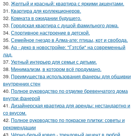
30.
Желтый и красный: квартира с яркими акцентами.
31.
Квартира для коллекционеров.
32.
Комната в ожидании будущего.
33.
Городская квартира с душой фамильного дома.
34.
Спортивное настроение в детской.
35.
Семейное гнездо в Алма-ате: птицы, кот и свобода.
36.
Ар - деко в новостройке: "Гэтсби" на современный
лад.
37.
Уютный интерьер для семьи с детьми.
38.
Минимализм, в котором всё продумано.
39.
Преимущества использования фанеры для обшивки
внутренних стен
40.
Полное руководство по отделке бревенчатого дома
внутри фанерой
41.
Дизайнерская квартира для аренды: нестандартно и
со вкусом.
42.
Полное руководство по покраске плитки: советы и
рекомендации
43.
Чёрно-белый ковер - трендовый акцент в любой