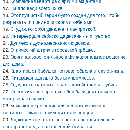
16.
Компактная квартира с яркими акцентами.
17.
На площади всего 32 кв.
18.
Этот пушистый герой будто создан для того, чтобы
разрывать тишину ночи своими забегами.
19.
Студия, которая удивляет планировкой.
20.
Интерьер для себя: когда дизайн - это чувство.
21.
Дуплекс в духе американских домов.
22.
Этнический штрих в городской трёшке.
23.
Оригинальное, стильное и функциональное решение
для дома.
24.
Квартира от бабушки, которая обрела вторую жизнь.
25.
Питерская однушка без компромиссов.
26.
Однушка в матовых тонах: спокойствие и глубина.
27.
Иногда именно простые обои базу для стильного
интерьера создают.
28.
Компактное решение для небольших кухонь -
гостиных - шкаф с откидной столешницей.
29.
Лоджия может стать не просто дополнительным
пространством, а полноценной комнатой.