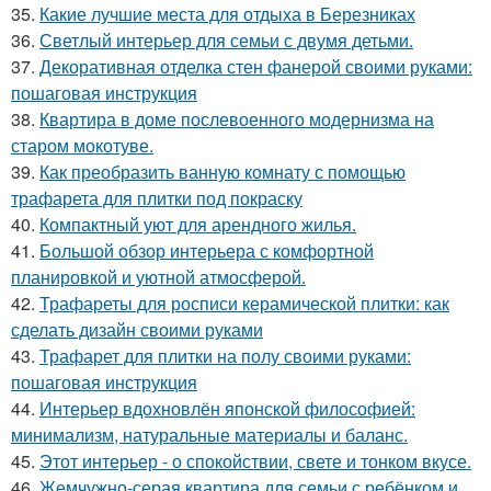
35.
Какие лучшие места для отдыха в Березниках
36.
Светлый интерьер для семьи с двумя детьми.
37.
Декоративная отделка стен фанерой своими руками:
пошаговая инструкция
38.
Квартира в доме послевоенного модернизма на
старом мокотуве.
39.
Как преобразить ванную комнату с помощью
трафарета для плитки под покраску
40.
Компактный уют для арендного жилья.
41.
Большой обзор интерьера с комфортной
планировкой и уютной атмосферой.
42.
Трафареты для росписи керамической плитки: как
сделать дизайн своими руками
43.
Трафарет для плитки на полу своими руками:
пошаговая инструкция
44.
Интерьер вдохновлён японской философией:
минимализм, натуральные материалы и баланс.
45.
Этот интерьер - о спокойствии, свете и тонком вкусе.
46.
Жемчужно-серая квартира для семьи с ребёнком и