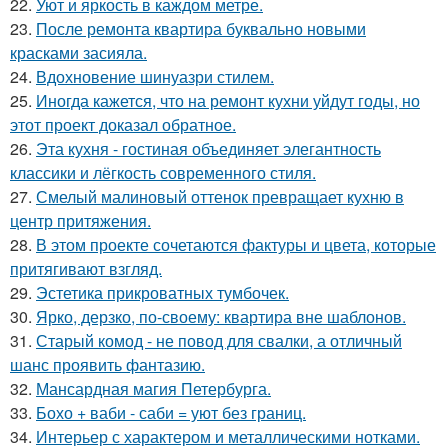
22.
Уют и яркость в каждом метре.
23.
После ремонта квартира буквально новыми
красками засияла.
24.
Вдохновение шинуазри стилем.
25.
Иногда кажется, что на ремонт кухни уйдут годы, но
этот проект доказал обратное.
26.
Эта кухня - гостиная объединяет элегантность
классики и лёгкость современного стиля.
27.
Смелый малиновый оттенок превращает кухню в
центр притяжения.
28.
В этом проекте сочетаются фактуры и цвета, которые
притягивают взгляд.
29.
Эстетика прикроватных тумбочек.
30.
Ярко, дерзко, по-своему: квартира вне шаблонов.
31.
Старый комод - не повод для свалки, а отличный
шанс проявить фантазию.
32.
Мансардная магия Петербурга.
33.
Бохо + ваби - саби = уют без границ.
34.
Интерьер с характером и металлическими нотками.